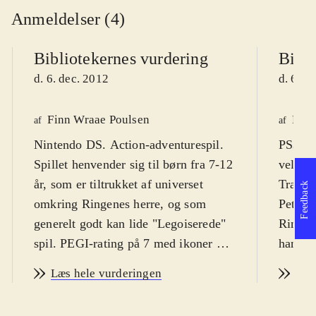
Anmeldelser (4)
Bibliotekernes vurdering
Bibli
d. 6. dec. 2012
d. 6. d
Finn Wraae Poulsen
Finn
af
af
Nintendo DS. Action-adventurespil.
PS3, X
Spillet henvender sig til børn fra 7-12
velkend
år, som er tiltrukket af universet
Travell
Feedback
omkring Ringenes herre, og som
Peter J
generelt godt kan lide "Legoiserede"
Ringene
spil. PEGI-rating på 7 med ikoner for
handli
vold og skræmmende elementer.
Målgru
Læs hele vurderingen
Læs
Spillet er på engelsk med danske
dels fa
tekster
.
Travell