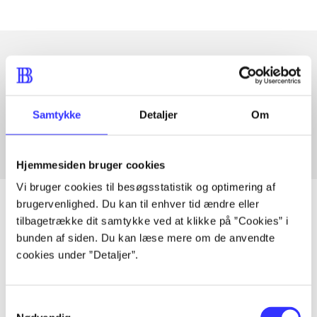
Artikler med samme emner
Fra
Samtykke
Detaljer
Om
Hjemmesiden bruger cookies
Vi bruger cookies til besøgsstatistik og optimering af
brugervenlighed. Du kan til enhver tid ændre eller
tilbagetrække dit samtykke ved at klikke på ”Cookies” i
bunden af siden. Du kan læse mere om de anvendte
Artikler
cookies under ”Detaljer”.
Alle registrerede artikler fordelt på udgivelser
Samtykkevalg
...