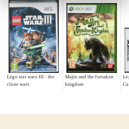
Lego star wars III : the
Majin and the forsaken
Le
clone wars
kingdom
Ca
ga