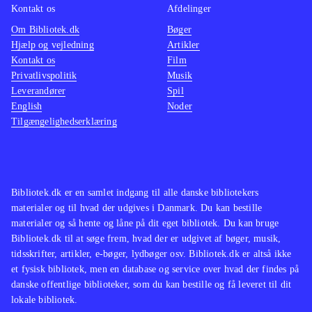
undtagelse. Spillet tilbyder mange
I mine 
Kontakt os
Afdelinger
timers god underholdning til en bred
spil ti
Om Bibliotek.dk
Bøger
målgruppe, og er efter min mening et
Der har
Hjælp og vejledning
Artikler
Kontakt os
Film
must buy for både små og store
trætte 
Privatlivspolitik
Musik
biblioteker
.
kvalite
Leverandører
Spil
En helt
English
Noder
Tilgængelighedserklæring
udlåns
Bibliotek.dk er en samlet indgang til alle danske bibliotekers
materialer og til hvad der udgives i Danmark. Du kan bestille
materialer og så hente og låne på dit eget bibliotek. Du kan bruge
Bibliotek.dk til at søge frem, hvad der er udgivet af bøger, musik,
tidsskrifter, artikler, e-bøger, lydbøger osv. Bibliotek.dk er altså ikke
et fysisk bibliotek, men en database og service over hvad der findes på
danske offentlige biblioteker, som du kan bestille og få leveret til dit
lokale bibliotek.