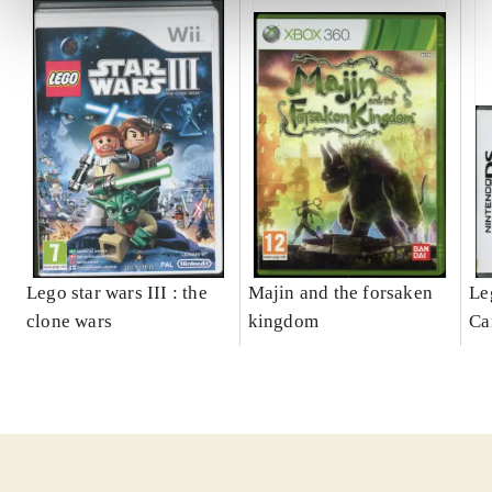
Lego star wars III : the
Majin and the forsaken
Le
clone wars
kingdom
Ca
ga