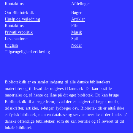
undtagelse. Spillet tilbyder mange
I mine 
Kontakt os
Afdelinger
timers god underholdning til en bred
spil ti
Om Bibliotek.dk
Bøger
målgruppe, og er efter min mening et
Der har
Hjælp og vejledning
Artikler
Kontakt os
Film
must buy for både små og store
trætte 
Privatlivspolitik
Musik
biblioteker
.
kvalite
Leverandører
Spil
En helt
English
Noder
Tilgængelighedserklæring
udlåns
Bibliotek.dk er en samlet indgang til alle danske bibliotekers
materialer og til hvad der udgives i Danmark. Du kan bestille
materialer og så hente og låne på dit eget bibliotek. Du kan bruge
Bibliotek.dk til at søge frem, hvad der er udgivet af bøger, musik,
tidsskrifter, artikler, e-bøger, lydbøger osv. Bibliotek.dk er altså ikke
et fysisk bibliotek, men en database og service over hvad der findes på
danske offentlige biblioteker, som du kan bestille og få leveret til dit
lokale bibliotek.