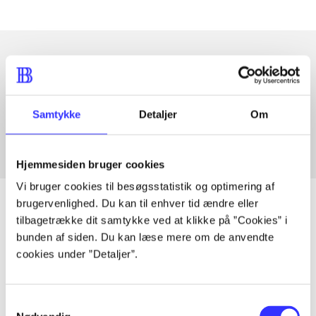
Artikler med samme emner
Fra
Samtykke
Detaljer
Om
Hjemmesiden bruger cookies
Vi bruger cookies til besøgsstatistik og optimering af
brugervenlighed. Du kan til enhver tid ændre eller
tilbagetrække dit samtykke ved at klikke på ”Cookies” i
bunden af siden. Du kan læse mere om de anvendte
Artikler
cookies under ”Detaljer”.
Alle registrerede artikler fordelt på udgivelser
Samtykkevalg
...