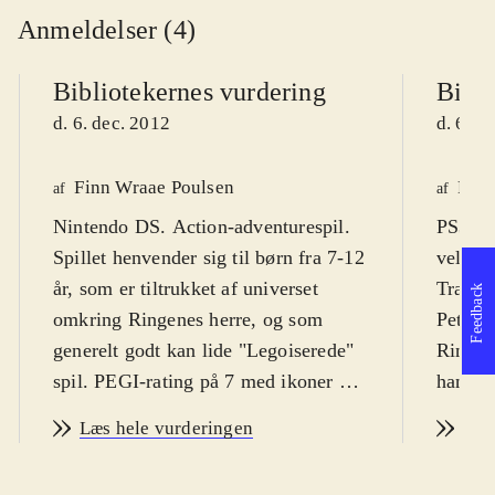
Anmeldelser (4)
Bibliotekernes vurdering
Bibli
d. 6. dec. 2012
d. 6. d
Finn Wraae Poulsen
Finn
af
af
Nintendo DS. Action-adventurespil.
PS3, X
Spillet henvender sig til børn fra 7-12
velkend
år, som er tiltrukket af universet
Travell
Feedback
omkring Ringenes herre, og som
Peter J
generelt godt kan lide "Legoiserede"
Ringene
spil. PEGI-rating på 7 med ikoner for
handli
vold og skræmmende elementer.
Målgru
Læs hele vurderingen
Læs
Spillet er på engelsk med danske
dels fa
tekster
.
Travell