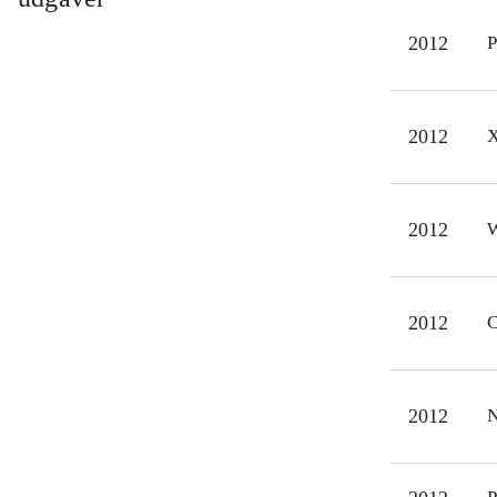
Mind
2012
P
og L
Det 
på b
2012
X
mang
et m
2012
W
2012
C
2012
N