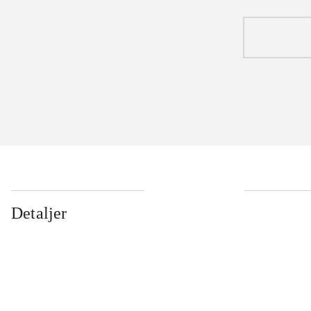
Detaljer
...
...
...
...