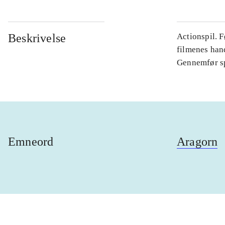
Beskrivelse
Actionspil. F
filmenes hand
Gennemfør spi
Emneord
Aragorn