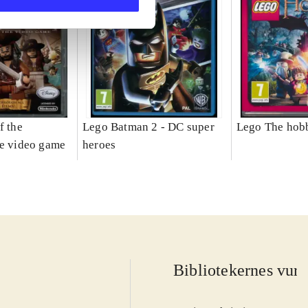
f the
Lego Batman 2 - DC super
Lego The hobb
he video game
heroes
Bibliotekernes vurd