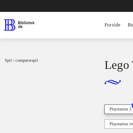
Forside
B
Spil / computerspil
Lego 
Playstation 3
Playstation vi