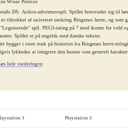
inn Wraae Poulsen
endo DS. Action-adventurespil. Spillet henvender sig til bør
er tiltrukket af universet omkring Ringenes herre, og som g
 "Legoiserede" spil. PEGI-rating på 7 med ikoner for vold
enter. Spillet er på engelsk med danske tekster
.
let bygger i store træk på historien fra Ringenes herre-trilog
igvis lykkedes at integrere den humor som generelt karakter
lene. Spillet præsenterer en åben verden som man kan gå på
æs hele vurderingen
 rummer mange spændende dueller med mørkets skabninger
ng til rigtig mange af historiens locations lige fra Morias Mi
bjergene og kan hurtigt skifte mellem disse via kortet på 
som der også er adgang til at spille et utal af talende karakte
er fx muligt at unlocke Tom Bombadil, som jo ellers ikke o
ene. Under spillet skal der indsamles Lego-sten som kan brug
 magiske genstande. Gameplay er relativt hurtigt indlært, 
laystation 3
Playstation 3
gevel på udfordringer for målgruppen
.