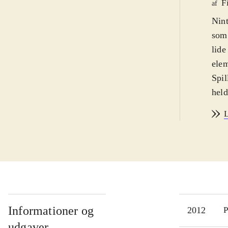
F
af
Nint
som 
lide
elem
Spil
held
spil
L
som
adga
Tåge
lige
Der 
film
købe
Informationer og
2012
P
alli
udgaver