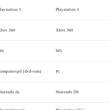
er om andre Lego-spil til konsollen fx Lego Batman 2 - D
laystation 3
Playstation 3
ego Pirates of the Caribbean
.
virker som om Lego i disse år har fundet formlen til at lave
aggrund af filmkoncepter, og dette spil er ingen undtagelse. 
box 360
Xbox 360
e timers god underholdning til en bred målgruppe, og er e
ust buy for både små og store biblioteker
.
ii
Wii
omputerspil (dvd-rom)
Pc
intendo ds
Nintendo DS