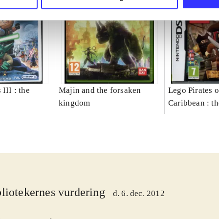
III : the
Majin and the forsaken
Lego Pirates o
kingdom
Caribbean : t
liotekernes vurdering
d. 6. dec. 2012