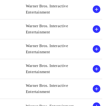
C super heroes
Grafikken er endnu engang
Warner Bros. Interactive
Alle de forrige Lego-spil
Entertainment
 gode børnespil
Men dermed er nærværende
Spillet tilbyder
Ringenes herre-spil, som 
Warner Bros. Interactive
fter min mening
I mine øjne er dette det be
Entertainment
har ganske vist været et pa
kvalitetsniveauet været me
Warner Bros. Interactive
Entertainment
Warner Bros. Interactive
Entertainment
Warner Bros. Interactive
Entertainment