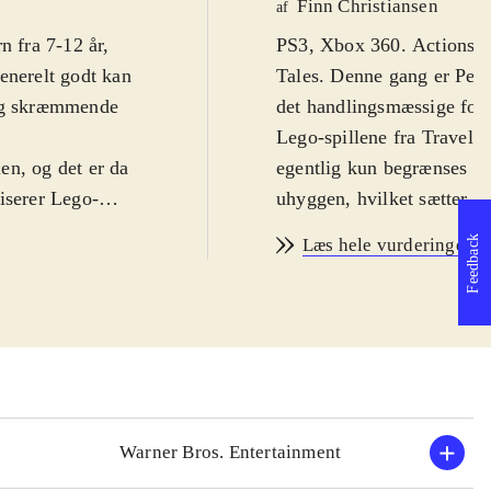
Finn Christiansen
af
n fra 7-12 år,
PS3, Xbox 360. Actionspil 
enerelt godt kan
Tales. Denne gang er Peter
 og skræmmende
det handlingsmæssige forl
Lego-spillene fra Travelle
ien, og det er da
egentlig kun begrænses af 
iserer Lego-
uhyggen, hvilket sætter d
 opdagelse i og
fra filmene er på engelsk
Feedback
Læs hele vurderingen
. Man får
PEGI: 7 samt ikoner for 
ner til
Spillet følger filmenes han
touchskærmen,
hvor ringen skal ødelægges
rer fra universet.
for action, puzzles og hu
ptræder i
tilgiver alle de små nødv
es til fx at
man mithril-klodser og de
men byder
er der over 80 figurer som
Warner Bros. Entertainment
man gennemføre spillet ale