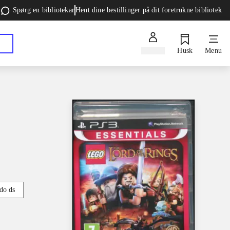
Spørg en bibliotekar
Hent dine bestillinger på dit foretrukne bibliotek
Log ind
Husk
Menu
do ds