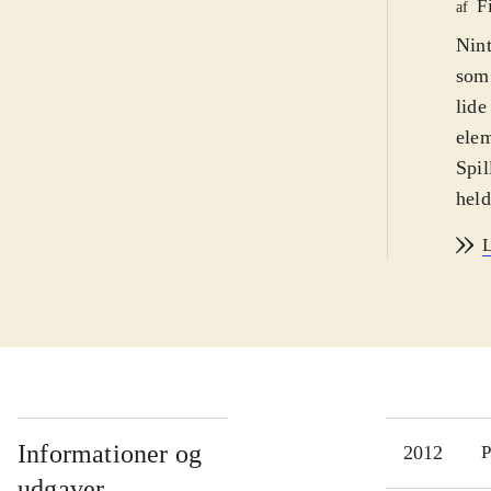
F
af
Nint
som 
lide
elem
Spil
held
spil
L
som
adga
Tåge
lige
Der 
film
købe
Informationer og
2012
P
alli
udgaver