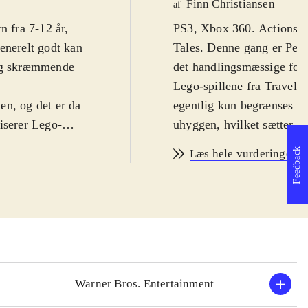
Finn Christiansen
af
n fra 7-12 år,
PS3, Xbox 360. Actionspil 
enerelt godt kan
Tales. Denne gang er Peter
 og skræmmende
det handlingsmæssige forl
Lego-spillene fra Travelle
ien, og det er da
egentlig kun begrænses af 
iserer Lego-
uhyggen, hvilket sætter d
 opdagelse i og
fra filmene er på engelsk
Feedback
Læs hele vurderingen
. Man får
PEGI: 7 samt ikoner for 
ner til
Spillet følger filmenes han
touchskærmen,
hvor ringen skal ødelægges
rer fra universet.
for action, puzzles og hu
ptræder i
tilgiver alle de små nødv
es til fx at
man mithril-klodser og de
men byder
er der over 80 figurer som
Warner Bros. Entertainment
man gennemføre spillet ale