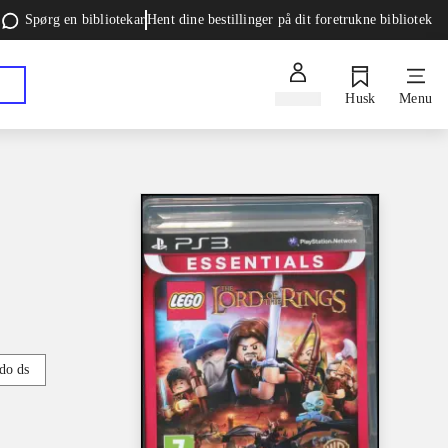
Spørg en bibliotekar
Hent dine bestillinger på dit foretrukne bibliotek
Log ind
Husk
Menu
do ds