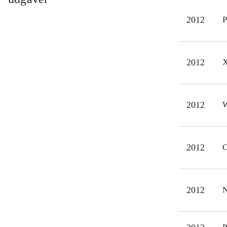
Mind
2012
P
og L
Det 
på b
2012
X
mang
et m
2012
W
2012
C
2012
N