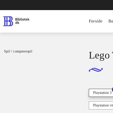
Forside
B
Spil / computerspil
Lego 
Playstation 3
Playstation vi