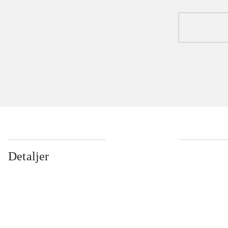
Detaljer
...
...
...
...