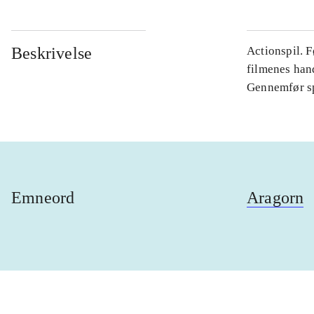
Beskrivelse
Actionspil. F
filmenes hand
Gennemfør spi
Emneord
Aragorn