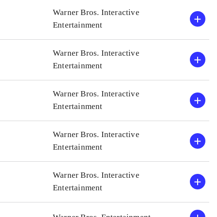
C super heroes
Grafikken er endnu engang
Warner Bros. Interactive
Alle de forrige Lego-spil
Entertainment
 gode børnespil
Men dermed er nærværende
Spillet tilbyder
Ringenes herre-spil, som 
Warner Bros. Interactive
fter min mening
I mine øjne er dette det be
Entertainment
har ganske vist været et pa
kvalitetsniveauet været me
Warner Bros. Interactive
Entertainment
Warner Bros. Interactive
Entertainment
Warner Bros. Interactive
Entertainment