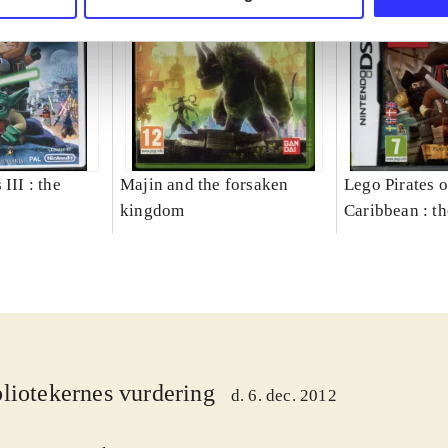
III : the
Majin and the forsaken
Lego Pirates o
kingdom
Caribbean : t
liotekernes vurdering
d. 6. dec. 2012