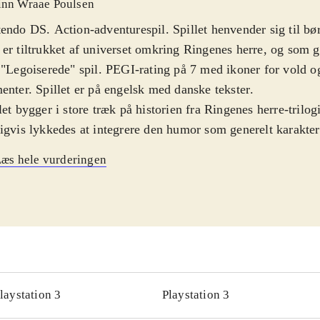
inn Wraae Poulsen
endo DS. Action-adventurespil. Spillet henvender sig til bør
er tiltrukket af universet omkring Ringenes herre, og som g
 "Legoiserede" spil. PEGI-rating på 7 med ikoner for vold
enter. Spillet er på engelsk med danske tekster
.
let bygger i store træk på historien fra Ringenes herre-trilog
igvis lykkedes at integrere den humor som generelt karakter
lene. Spillet præsenterer en åben verden som man kan gå på
æs hele vurderingen
 rummer mange spændende dueller med mørkets skabninger
ng til rigtig mange af historiens locations lige fra Morias Mi
bjergene og kan hurtigt skifte mellem disse via kortet på 
som der også er adgang til at spille et utal af talende karakte
er fx muligt at unlocke Tom Bombadil, som jo ellers ikke o
ene. Under spillet skal der indsamles Lego-sten som kan brug
 magiske genstande. Gameplay er relativt hurtigt indlært, 
laystation 3
Playstation 3
gevel på udfordringer for målgruppen
.