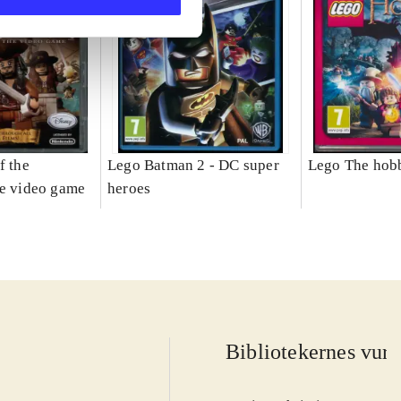
f the
Lego Batman 2 - DC super
Lego The hobb
he video game
heroes
Bibliotekernes vurd