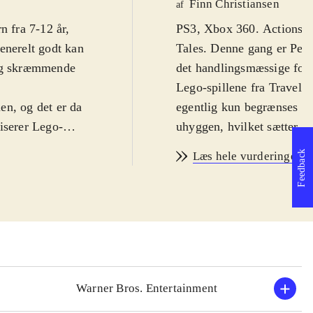
Finn Christiansen
af
n fra 7-12 år,
PS3, Xbox 360. Actionspil 
enerelt godt kan
Tales. Denne gang er Peter
 og skræmmende
det handlingsmæssige forl
Lego-spillene fra Travelle
ien, og det er da
egentlig kun begrænses af 
iserer Lego-
uhyggen, hvilket sætter d
 opdagelse i og
fra filmene er på engelsk
Feedback
Læs hele vurderingen
. Man får
PEGI: 7 samt ikoner for 
ner til
Spillet følger filmenes han
touchskærmen,
hvor ringen skal ødelægges
rer fra universet.
for action, puzzles og hu
ptræder i
tilgiver alle de små nødv
es til fx at
man mithril-klodser og de
men byder
er der over 80 figurer som
Warner Bros. Entertainment
man gennemføre spillet ale