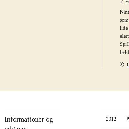
F
af
Nint
som 
lide
elem
Spil
held
spil
L
som
adga
Tåge
lige
Der 
film
købe
Informationer og
2012
P
alli
udgaver