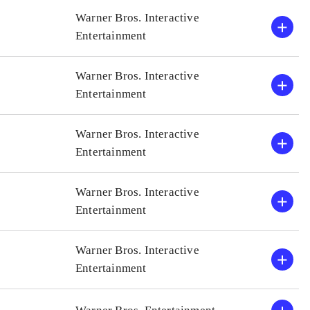
C super heroes
Grafikken er endnu engang
Warner Bros. Interactive
Alle de forrige Lego-spil
Entertainment
 gode børnespil
Men dermed er nærværende
Spillet tilbyder
Ringenes herre-spil, som 
Warner Bros. Interactive
fter min mening
I mine øjne er dette det be
Entertainment
har ganske vist været et pa
kvalitetsniveauet været me
Warner Bros. Interactive
Entertainment
Warner Bros. Interactive
Entertainment
Warner Bros. Interactive
Entertainment