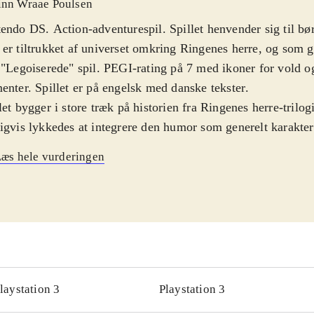
inn Wraae Poulsen
endo DS. Action-adventurespil. Spillet henvender sig til bør
er tiltrukket af universet omkring Ringenes herre, og som g
 "Legoiserede" spil. PEGI-rating på 7 med ikoner for vold
enter. Spillet er på engelsk med danske tekster
.
let bygger i store træk på historien fra Ringenes herre-trilog
igvis lykkedes at integrere den humor som generelt karakter
lene. Spillet præsenterer en åben verden som man kan gå på
æs hele vurderingen
 rummer mange spændende dueller med mørkets skabninger
ng til rigtig mange af historiens locations lige fra Morias Mi
bjergene og kan hurtigt skifte mellem disse via kortet på 
som der også er adgang til at spille et utal af talende karakte
er fx muligt at unlocke Tom Bombadil, som jo ellers ikke o
ene. Under spillet skal der indsamles Lego-sten som kan brug
 magiske genstande. Gameplay er relativt hurtigt indlært, 
laystation 3
Playstation 3
gevel på udfordringer for målgruppen
.