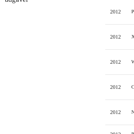
Mind
2012
P
og L
Det 
på b
2012
X
mang
et m
2012
W
2012
C
2012
N