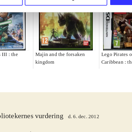
III : the
Majin and the forsaken
Lego Pirates o
kingdom
Caribbean : t
liotekernes vurdering
d. 6. dec. 2012