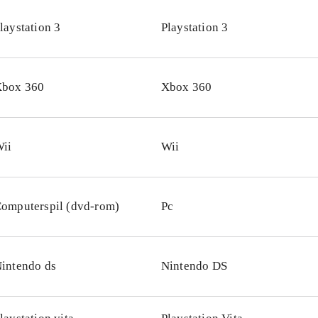
er om andre Lego-spil til konsollen fx Lego Batman 2 - D
laystation 3
Playstation 3
ego Pirates of the Caribbean
.
virker som om Lego i disse år har fundet formlen til at lave
aggrund af filmkoncepter, og dette spil er ingen undtagelse. 
box 360
Xbox 360
e timers god underholdning til en bred målgruppe, og er e
ust buy for både små og store biblioteker
.
ii
Wii
omputerspil (dvd-rom)
Pc
intendo ds
Nintendo DS