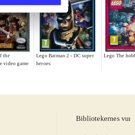
f the
Lego Batman 2 - DC super
Lego The hobb
he video game
heroes
Bibliotekernes vurd