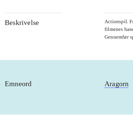
Beskrivelse
Actionspil. F
filmenes hand
Gennemfør spi
Emneord
Aragorn