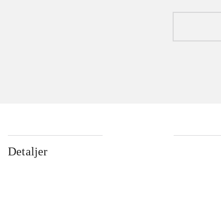
Detaljer
...
...
...
...