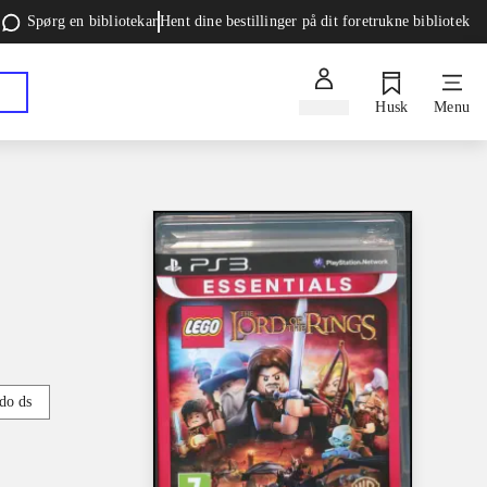
Spørg en bibliotekar
Hent dine bestillinger på dit foretrukne bibliotek
Log ind
Husk
Menu
do ds