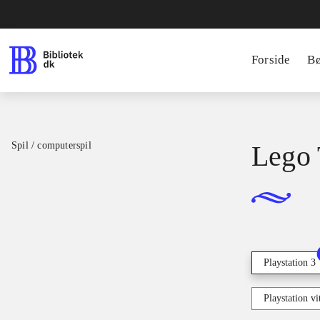
Forside
B
Spil / computerspil
Lego 
Playstation 3
Playstation vi