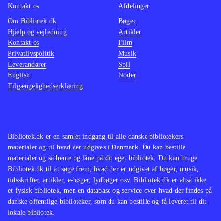
undtagelse. Spillet tilbyder mange
I mine 
Kontakt os
Afdelinger
timers god underholdning til en bred
spil ti
Om Bibliotek.dk
Bøger
målgruppe, og er efter min mening et
Der har
Hjælp og vejledning
Artikler
Kontakt os
Film
must buy for både små og store
trætte 
Privatlivspolitik
Musik
biblioteker
.
kvalite
Leverandører
Spil
En helt
English
Noder
Tilgængelighedserklæring
udlåns
Bibliotek.dk er en samlet indgang til alle danske bibliotekers
materialer og til hvad der udgives i Danmark. Du kan bestille
materialer og så hente og låne på dit eget bibliotek. Du kan bruge
Bibliotek.dk til at søge frem, hvad der er udgivet af bøger, musik,
tidsskrifter, artikler, e-bøger, lydbøger osv. Bibliotek.dk er altså ikke
et fysisk bibliotek, men en database og service over hvad der findes på
danske offentlige biblioteker, som du kan bestille og få leveret til dit
lokale bibliotek.