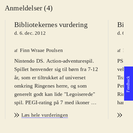
Anmeldelser (4)
Bibliotekernes vurdering
Bibli
d. 6. dec. 2012
d. 6. d
Finn Wraae Poulsen
Finn
af
af
Nintendo DS. Action-adventurespil.
PS3, X
Spillet henvender sig til børn fra 7-12
velkend
år, som er tiltrukket af universet
Travell
Feedback
omkring Ringenes herre, og som
Peter J
generelt godt kan lide "Legoiserede"
Ringene
spil. PEGI-rating på 7 med ikoner for
handli
vold og skræmmende elementer.
Målgru
Læs hele vurderingen
Læs
Spillet er på engelsk med danske
dels fa
tekster
.
Travell