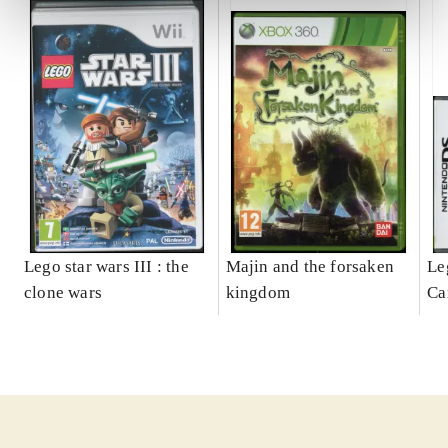
Lego star wars III : the
Majin and the forsaken
Le
clone wars
kingdom
Ca
ga