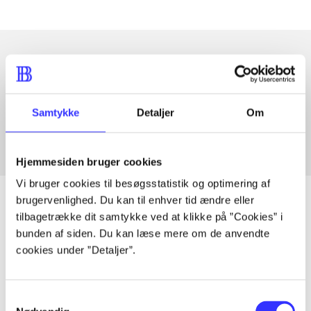
Artikler med samme emner
Fra
Samtykke
Detaljer
Om
Hjemmesiden bruger cookies
Vi bruger cookies til besøgsstatistik og optimering af
brugervenlighed. Du kan til enhver tid ændre eller
tilbagetrække dit samtykke ved at klikke på ”Cookies” i
bunden af siden. Du kan læse mere om de anvendte
Artikler
cookies under ”Detaljer”.
Alle registrerede artikler fordelt på udgivelser
Samtykkevalg
...