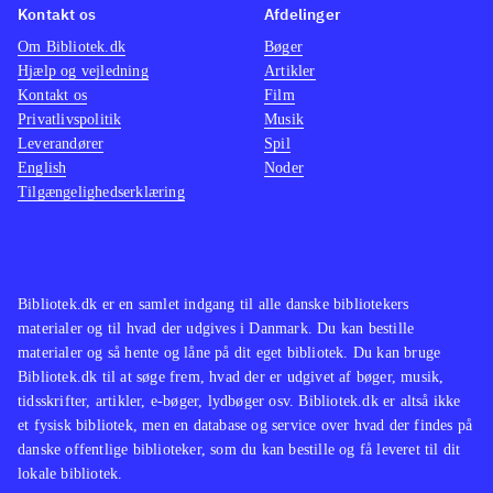
undtagelse. Spillet tilbyder mange
I mine 
Kontakt os
Afdelinger
timers god underholdning til en bred
spil ti
Om Bibliotek.dk
Bøger
målgruppe, og er efter min mening et
Der har
Hjælp og vejledning
Artikler
Kontakt os
Film
must buy for både små og store
trætte 
Privatlivspolitik
Musik
biblioteker
.
kvalite
Leverandører
Spil
En helt
English
Noder
Tilgængelighedserklæring
udlåns
Bibliotek.dk er en samlet indgang til alle danske bibliotekers
materialer og til hvad der udgives i Danmark. Du kan bestille
materialer og så hente og låne på dit eget bibliotek. Du kan bruge
Bibliotek.dk til at søge frem, hvad der er udgivet af bøger, musik,
tidsskrifter, artikler, e-bøger, lydbøger osv. Bibliotek.dk er altså ikke
et fysisk bibliotek, men en database og service over hvad der findes på
danske offentlige biblioteker, som du kan bestille og få leveret til dit
lokale bibliotek.