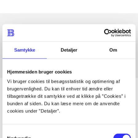
Artikler med samme emner
Fra
Samtykke
Detaljer
Om
Hjemmesiden bruger cookies
Vi bruger cookies til besøgsstatistik og optimering af
brugervenlighed. Du kan til enhver tid ændre eller
tilbagetrække dit samtykke ved at klikke på ”Cookies” i
bunden af siden. Du kan læse mere om de anvendte
Artikler
cookies under ”Detaljer”.
Alle registrerede artikler fordelt på udgivelser
Samtykkevalg
...