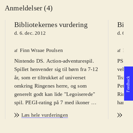
Anmeldelser (4)
Bibliotekernes vurdering
Bibli
d. 6. dec. 2012
d. 6. d
Finn Wraae Poulsen
Finn
af
af
Nintendo DS. Action-adventurespil.
PS3, X
Spillet henvender sig til børn fra 7-12
velkend
år, som er tiltrukket af universet
Travell
Feedback
omkring Ringenes herre, og som
Peter J
generelt godt kan lide "Legoiserede"
Ringene
spil. PEGI-rating på 7 med ikoner for
handli
vold og skræmmende elementer.
Målgru
Læs hele vurderingen
Læs
Spillet er på engelsk med danske
dels fa
tekster
.
Travell