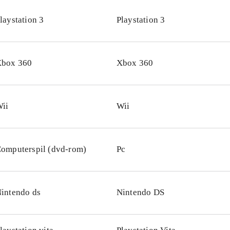
er om andre Lego-spil til konsollen fx Lego Batman 2 - D
laystation 3
Playstation 3
ego Pirates of the Caribbean
.
virker som om Lego i disse år har fundet formlen til at lave
aggrund af filmkoncepter, og dette spil er ingen undtagelse. 
box 360
Xbox 360
e timers god underholdning til en bred målgruppe, og er e
ust buy for både små og store biblioteker
.
ii
Wii
omputerspil (dvd-rom)
Pc
intendo ds
Nintendo DS