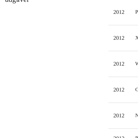
Mind
2012
P
og L
Det 
på b
2012
X
mang
et m
2012
W
2012
C
2012
N