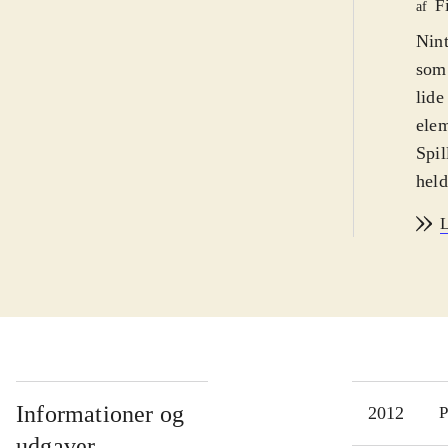
F
af
Nint
som 
lide
elem
Spil
held
spil
L
som
adga
Tåge
lige
Der 
film
købe
Informationer og
2012
P
alli
udgaver