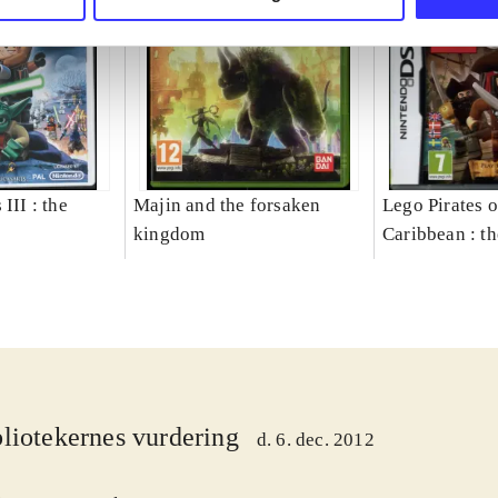
III : the
Majin and the forsaken
Lego Pirates o
kingdom
Caribbean : t
liotekernes vurdering
d. 6. dec. 2012