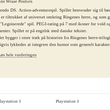
inn Wraae Poulsen
endo DS. Action-adventurespil. Spillet henvender sig til bør
er tiltrukket af universet omkring Ringenes herre, og som g
 "Legoiserede" spil. PEGI-rating på 7 med ikoner for vold
enter. Spillet er på engelsk med danske tekster
.
let bygger i store træk på historien fra Ringenes herre-trilog
igvis lykkedes at integrere den humor som generelt karakter
lene. Spillet præsenterer en åben verden som man kan gå på
æs hele vurderingen
 rummer mange spændende dueller med mørkets skabninger
ng til rigtig mange af historiens locations lige fra Morias Mi
bjergene og kan hurtigt skifte mellem disse via kortet på 
som der også er adgang til at spille et utal af talende karakte
er fx muligt at unlocke Tom Bombadil, som jo ellers ikke o
ene. Under spillet skal der indsamles Lego-sten som kan brug
 magiske genstande. Gameplay er relativt hurtigt indlært, 
laystation 3
Playstation 3
gevel på udfordringer for målgruppen
.