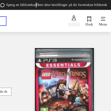
Spørg en bibliotekar
Hent dine bestillinger på dit foretrukne bibliotek
Log ind
Husk
Menu
do ds