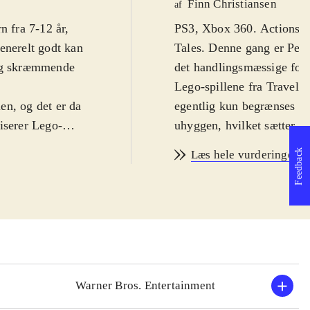
Finn Christiansen
af
n fra 7-12 år,
PS3, Xbox 360. Actionspil 
enerelt godt kan
Tales. Denne gang er Peter
 og skræmmende
det handlingsmæssige forl
Lego-spillene fra Travelle
ien, og det er da
egentlig kun begrænses af 
iserer Lego-
uhyggen, hvilket sætter d
 opdagelse i og
fra filmene er på engelsk
Feedback
Læs hele vurderingen
. Man får
PEGI: 7 samt ikoner for 
ner til
Spillet følger filmenes han
touchskærmen,
hvor ringen skal ødelægges
rer fra universet.
for action, puzzles og hu
ptræder i
tilgiver alle de små nødv
es til fx at
man mithril-klodser og de
men byder
er der over 80 figurer som
Warner Bros. Entertainment
man gennemføre spillet ale