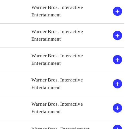
C super heroes
Grafikken er endnu engang
Warner Bros. Interactive
Alle de forrige Lego-spil
Entertainment
 gode børnespil
Men dermed er nærværende
Spillet tilbyder
Ringenes herre-spil, som 
Warner Bros. Interactive
fter min mening
I mine øjne er dette det be
Entertainment
har ganske vist været et pa
kvalitetsniveauet været me
Warner Bros. Interactive
Entertainment
Warner Bros. Interactive
Entertainment
Warner Bros. Interactive
Entertainment