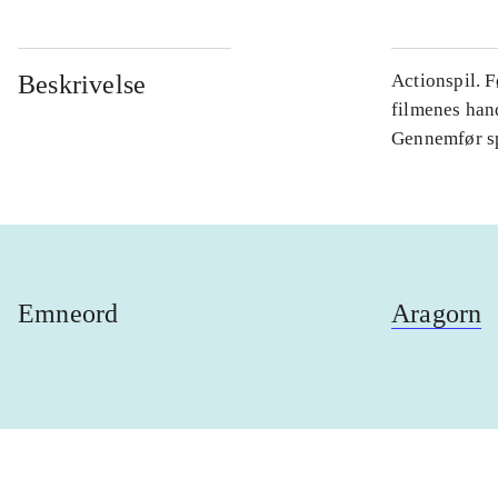
Beskrivelse
Actionspil. F
filmenes hand
Gennemfør spi
Emneord
Aragorn