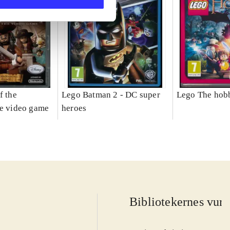
f the
Lego Batman 2 - DC super
Lego The hobb
he video game
heroes
Bibliotekernes vurd