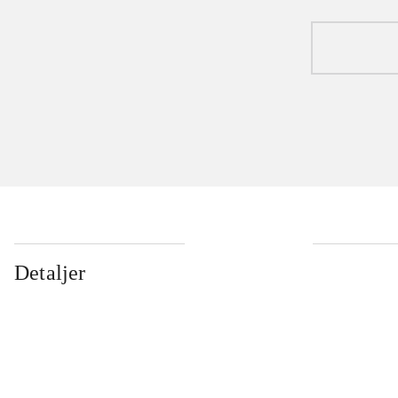
Detaljer
...
...
...
...