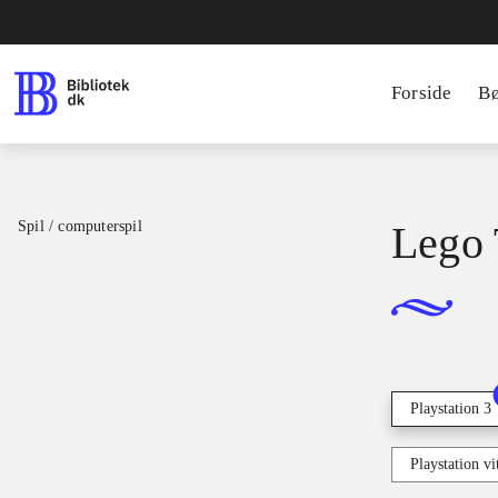
Forside
B
Spil / computerspil
Lego 
Playstation 3
Playstation vi