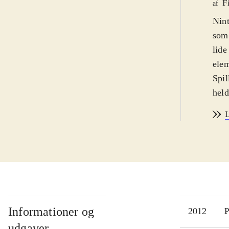
F
af
Nint
som 
lide
elem
Spil
held
spil
L
som
adga
Tåge
lige
Der 
film
købe
Informationer og
2012
P
alli
udgaver