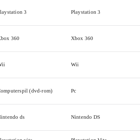
er om andre Lego-spil til konsollen fx Lego Batman 2 - D
laystation 3
Playstation 3
ego Pirates of the Caribbean
.
virker som om Lego i disse år har fundet formlen til at lave
aggrund af filmkoncepter, og dette spil er ingen undtagelse. 
box 360
Xbox 360
e timers god underholdning til en bred målgruppe, og er e
ust buy for både små og store biblioteker
.
ii
Wii
omputerspil (dvd-rom)
Pc
intendo ds
Nintendo DS