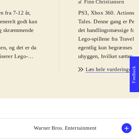
Finn Christiansen
af
n fra 7-12 år,
PS3, Xbox 360. Actionspil 
enerelt godt kan
Tales. Denne gang er Peter
 og skræmmende
det handlingsmæssige forl
Lego-spillene fra Travelle
ien, og det er da
egentlig kun begrænses af 
iserer Lego-
uhyggen, hvilket sætter d
 opdagelse i og
fra filmene er på engelsk
Feedback
Læs hele vurderingen
. Man får
PEGI: 7 samt ikoner for 
ner til
Spillet følger filmenes han
touchskærmen,
hvor ringen skal ødelægges
rer fra universet.
for action, puzzles og hu
ptræder i
tilgiver alle de små nødv
es til fx at
man mithril-klodser og de
men byder
er der over 80 figurer som
Warner Bros. Entertainment
man gennemføre spillet ale