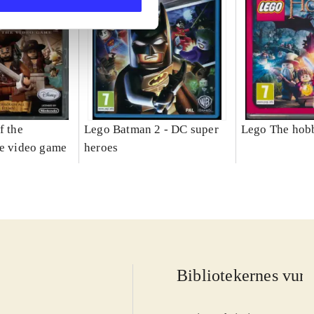
f the
Lego Batman 2 - DC super
Lego The hobb
he video game
heroes
Bibliotekernes vurd