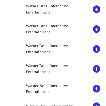
C super heroes
Grafikken er endnu engang
Warner Bros. Interactive
Alle de forrige Lego-spil
Entertainment
 gode børnespil
Men dermed er nærværende
Spillet tilbyder
Ringenes herre-spil, som 
Warner Bros. Interactive
fter min mening
I mine øjne er dette det be
Entertainment
har ganske vist været et pa
kvalitetsniveauet været me
Warner Bros. Interactive
Entertainment
Warner Bros. Interactive
Entertainment
Warner Bros. Interactive
Entertainment