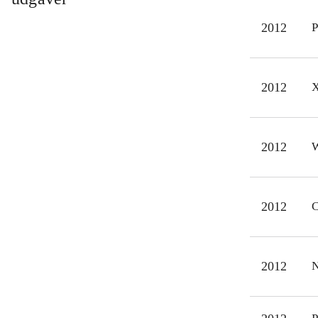
Mind
2012
P
og L
Det 
på b
2012
X
mang
et m
2012
W
2012
C
2012
N