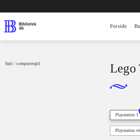
Forside
B
Spil / computerspil
Lego 
Playstation 3
Playstation vi