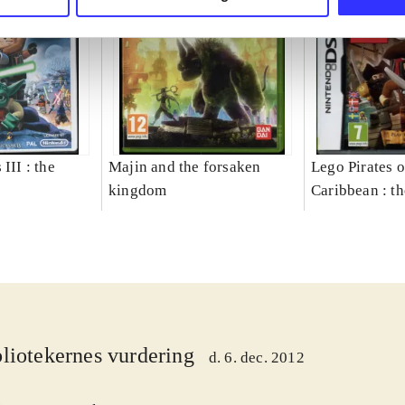
III : the
Majin and the forsaken
Lego Pirates o
kingdom
Caribbean : t
liotekernes vurdering
d. 6. dec. 2012