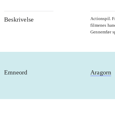
Beskrivelse
Actionspil. F
filmenes hand
Gennemfør spi
Emneord
Aragorn