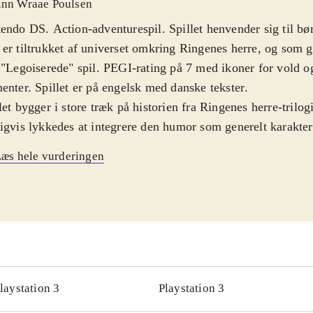
inn Wraae Poulsen
endo DS. Action-adventurespil. Spillet henvender sig til bør
er tiltrukket af universet omkring Ringenes herre, og som g
 "Legoiserede" spil. PEGI-rating på 7 med ikoner for vold
enter. Spillet er på engelsk med danske tekster
.
let bygger i store træk på historien fra Ringenes herre-trilog
igvis lykkedes at integrere den humor som generelt karakter
lene. Spillet præsenterer en åben verden som man kan gå på
æs hele vurderingen
 rummer mange spændende dueller med mørkets skabninger
ng til rigtig mange af historiens locations lige fra Morias Mi
bjergene og kan hurtigt skifte mellem disse via kortet på 
som der også er adgang til at spille et utal af talende karakte
er fx muligt at unlocke Tom Bombadil, som jo ellers ikke o
ene. Under spillet skal der indsamles Lego-sten som kan brug
 magiske genstande. Gameplay er relativt hurtigt indlært, 
laystation 3
Playstation 3
gevel på udfordringer for målgruppen
.