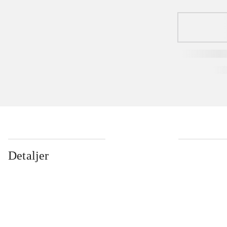
Detaljer
...
...
...
...