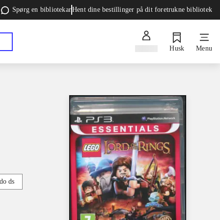
Spørg en bibliotekar
Hent dine bestillinger på dit foretrukne bibliotek
Log ind
Husk
Menu
do ds