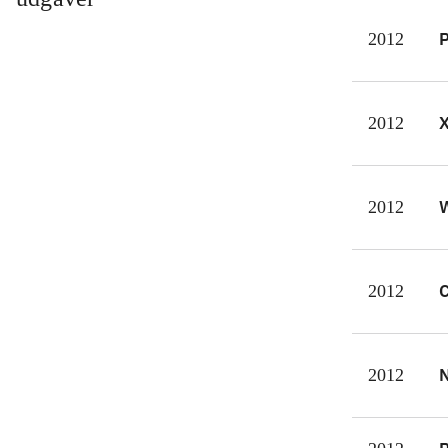
Mind
P
2012
og L
Det 
på b
2012
mang
et m
W
2012
C
2012
N
2012