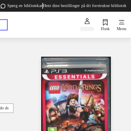
Spørg en bibliotekar
Hent dine bestillinger på dit foretrukne bibliotek
Log ind
Husk
Menu
do ds