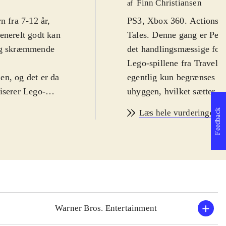
Finn Christiansen
af
n fra 7-12 år,
PS3, Xbox 360. Actionspil 
enerelt godt kan
Tales. Denne gang er Peter
 og skræmmende
det handlingsmæssige forl
Lego-spillene fra Travelle
ien, og det er da
egentlig kun begrænses af 
iserer Lego-
uhyggen, hvilket sætter d
 opdagelse i og
fra filmene er på engelsk
Feedback
Læs hele vurderingen
. Man får
PEGI: 7 samt ikoner for 
ner til
Spillet følger filmenes han
touchskærmen,
hvor ringen skal ødelægges
rer fra universet.
for action, puzzles og hu
ptræder i
tilgiver alle de små nødv
es til fx at
man mithril-klodser og de
men byder
er der over 80 figurer som
Warner Bros. Entertainment
man gennemføre spillet ale