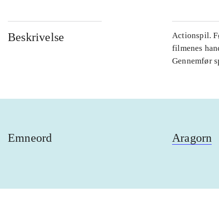
Beskrivelse
Actionspil. F
filmenes hand
Gennemfør spi
Emneord
Aragorn