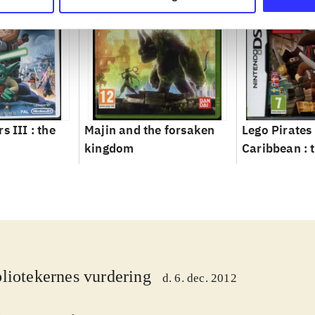
s III : the
Majin and the forsaken
Lego Pirates 
kingdom
Caribbean : 
game
liotekernes vurdering
d. 6. dec. 2012