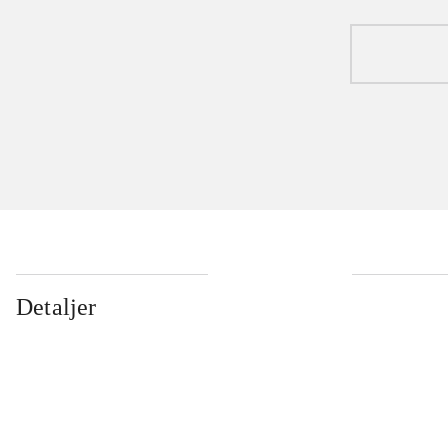
Detaljer
...
...
...
...