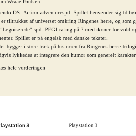
inn Wraae Poulsen
endo DS. Action-adventurespil. Spillet henvender sig til bør
er tiltrukket af universet omkring Ringenes herre, og som g
 "Legoiserede" spil. PEGI-rating på 7 med ikoner for vold
enter. Spillet er på engelsk med danske tekster
.
let bygger i store træk på historien fra Ringenes herre-trilog
igvis lykkedes at integrere den humor som generelt karakter
lene. Spillet præsenterer en åben verden som man kan gå på
æs hele vurderingen
 rummer mange spændende dueller med mørkets skabninger
ng til rigtig mange af historiens locations lige fra Morias Mi
bjergene og kan hurtigt skifte mellem disse via kortet på 
som der også er adgang til at spille et utal af talende karakte
er fx muligt at unlocke Tom Bombadil, som jo ellers ikke o
ene. Under spillet skal der indsamles Lego-sten som kan brug
 magiske genstande. Gameplay er relativt hurtigt indlært, 
laystation 3
Playstation 3
gevel på udfordringer for målgruppen
.