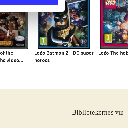
of the
Lego Batman 2 - DC super
Lego The hob
the video
heroes
Bibliotekernes vurd