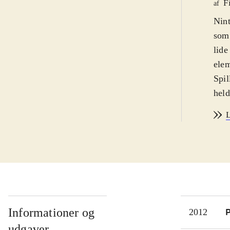
F
af
Nint
som 
lide
elem
Spil
held
spil
L
som
adga
Tåge
lige
Der 
film
købe
Informationer og
P
2012
alli
udgaver