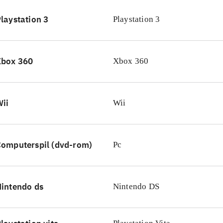
er om andre Lego-spil til konsollen fx Lego Batman 2 - D
laystation 3
Playstation 3
ego Pirates of the Caribbean
.
virker som om Lego i disse år har fundet formlen til at lave
aggrund af filmkoncepter, og dette spil er ingen undtagelse. 
Xbox 360
Xbox 360
e timers god underholdning til en bred målgruppe, og er e
ust buy for både små og store biblioteker
.
ii
Wii
omputerspil (dvd-rom)
Pc
intendo ds
Nintendo DS