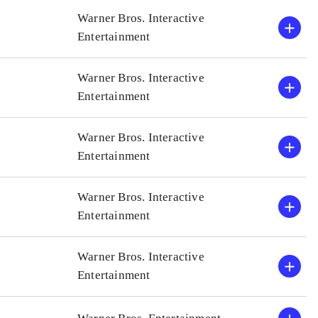
C super heroes
Grafikken er endnu engang
Warner Bros. Interactive
Alle de forrige Lego-spil
Entertainment
 gode børnespil
Men dermed er nærværende
Spillet tilbyder
Ringenes herre-spil, som 
Warner Bros. Interactive
fter min mening
I mine øjne er dette det be
Entertainment
har ganske vist været et pa
kvalitetsniveauet været me
Warner Bros. Interactive
Entertainment
Warner Bros. Interactive
Entertainment
Warner Bros. Interactive
Entertainment