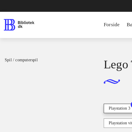
Forside
B
Spil / computerspil
Lego 
Playstation 3
Playstation vi