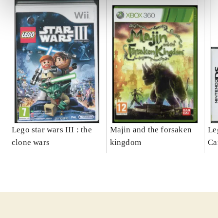
Lego star wars III : the
Majin and the forsaken
Le
clone wars
kingdom
Ca
ga