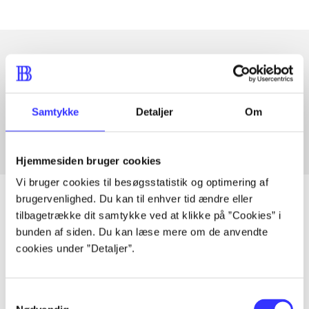
Artikler med samme emner
Fra
Samtykke
Detaljer
Om
Hjemmesiden bruger cookies
Vi bruger cookies til besøgsstatistik og optimering af
brugervenlighed. Du kan til enhver tid ændre eller
tilbagetrække dit samtykke ved at klikke på ”Cookies” i
bunden af siden. Du kan læse mere om de anvendte
Artikler
cookies under ”Detaljer”.
Alle registrerede artikler fordelt på udgivelser
Samtykkevalg
...