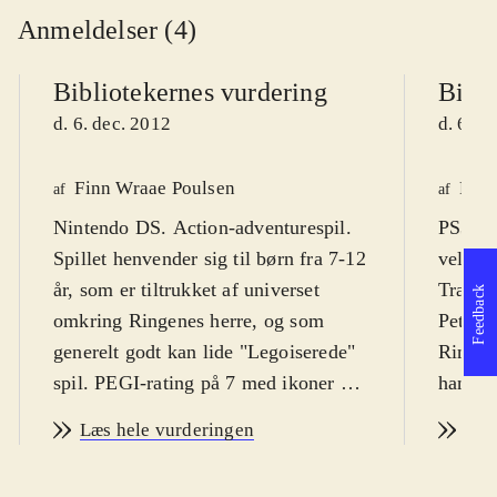
Anmeldelser (4)
Bibliotekernes vurdering
Bibli
d. 6. dec. 2012
d. 6. d
Finn Wraae Poulsen
Finn
af
af
Nintendo DS. Action-adventurespil.
PS3, X
Spillet henvender sig til børn fra 7-12
velkend
år, som er tiltrukket af universet
Travell
Feedback
omkring Ringenes herre, og som
Peter J
generelt godt kan lide "Legoiserede"
Ringene
spil. PEGI-rating på 7 med ikoner for
handli
vold og skræmmende elementer.
Målgru
Læs hele vurderingen
Læs
Spillet er på engelsk med danske
dels fa
tekster
.
Travell