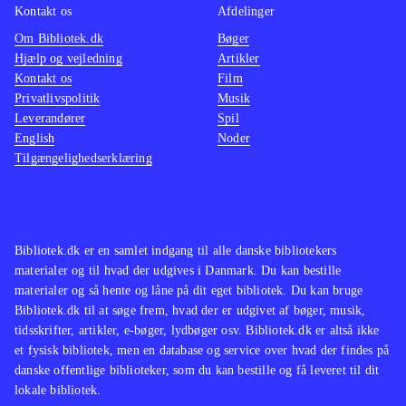
undtagelse. Spillet tilbyder mange
I mine 
Kontakt os
Afdelinger
timers god underholdning til en bred
spil ti
Om Bibliotek.dk
Bøger
målgruppe, og er efter min mening et
Der har
Hjælp og vejledning
Artikler
Kontakt os
Film
must buy for både små og store
trætte 
Privatlivspolitik
Musik
biblioteker
.
kvalite
Leverandører
Spil
En helt
English
Noder
Tilgængelighedserklæring
udlåns
Bibliotek.dk er en samlet indgang til alle danske bibliotekers
materialer og til hvad der udgives i Danmark. Du kan bestille
materialer og så hente og låne på dit eget bibliotek. Du kan bruge
Bibliotek.dk til at søge frem, hvad der er udgivet af bøger, musik,
tidsskrifter, artikler, e-bøger, lydbøger osv. Bibliotek.dk er altså ikke
et fysisk bibliotek, men en database og service over hvad der findes på
danske offentlige biblioteker, som du kan bestille og få leveret til dit
lokale bibliotek.