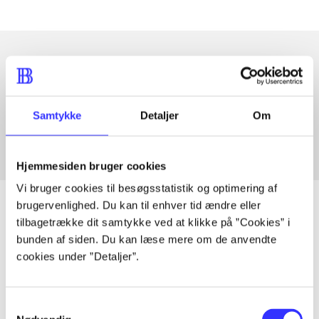
Artikler med samme emner
Fra
Samtykke
Detaljer
Om
Hjemmesiden bruger cookies
Vi bruger cookies til besøgsstatistik og optimering af
brugervenlighed. Du kan til enhver tid ændre eller
tilbagetrække dit samtykke ved at klikke på ”Cookies” i
bunden af siden. Du kan læse mere om de anvendte
Artikler
cookies under ”Detaljer”.
Alle registrerede artikler fordelt på udgivelser
Samtykkevalg
...