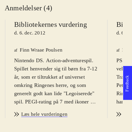
Anmeldelser (4)
Bibliotekernes vurdering
Bibli
d. 6. dec. 2012
d. 6. d
Finn Wraae Poulsen
Finn
af
af
Nintendo DS. Action-adventurespil.
PS3, X
Spillet henvender sig til børn fra 7-12
velkend
år, som er tiltrukket af universet
Travell
Feedback
omkring Ringenes herre, og som
Peter J
generelt godt kan lide "Legoiserede"
Ringene
spil. PEGI-rating på 7 med ikoner for
handli
vold og skræmmende elementer.
Målgru
Læs hele vurderingen
Læs
Spillet er på engelsk med danske
dels fa
tekster
.
Travell