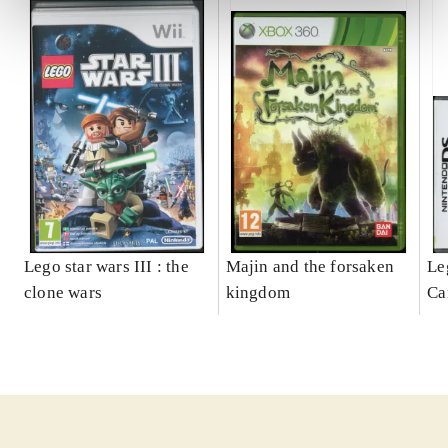
Lego star wars III : the
Majin and the forsaken
Le
clone wars
kingdom
Ca
ga