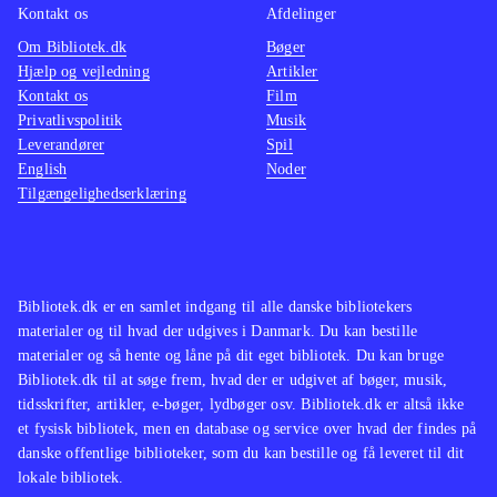
undtagelse. Spillet tilbyder mange
I mine 
Kontakt os
Afdelinger
timers god underholdning til en bred
spil ti
Om Bibliotek.dk
Bøger
målgruppe, og er efter min mening et
Der har
Hjælp og vejledning
Artikler
Kontakt os
Film
must buy for både små og store
trætte 
Privatlivspolitik
Musik
biblioteker
.
kvalite
Leverandører
Spil
En helt
English
Noder
Tilgængelighedserklæring
udlåns
Bibliotek.dk er en samlet indgang til alle danske bibliotekers
materialer og til hvad der udgives i Danmark. Du kan bestille
materialer og så hente og låne på dit eget bibliotek. Du kan bruge
Bibliotek.dk til at søge frem, hvad der er udgivet af bøger, musik,
tidsskrifter, artikler, e-bøger, lydbøger osv. Bibliotek.dk er altså ikke
et fysisk bibliotek, men en database og service over hvad der findes på
danske offentlige biblioteker, som du kan bestille og få leveret til dit
lokale bibliotek.