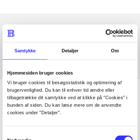
Artikler med samme emner
Fra
Samtykke
Detaljer
Om
Hjemmesiden bruger cookies
Vi bruger cookies til besøgsstatistik og optimering af
brugervenlighed. Du kan til enhver tid ændre eller
tilbagetrække dit samtykke ved at klikke på ”Cookies” i
bunden af siden. Du kan læse mere om de anvendte
Artikler
cookies under ”Detaljer”.
Alle registrerede artikler fordelt på udgivelser
Samtykkevalg
...