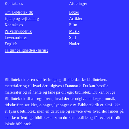
undtagelse. Spillet tilbyder mange
I mine 
Kontakt os
Afdelinger
timers god underholdning til en bred
spil ti
Om Bibliotek.dk
Bøger
målgruppe, og er efter min mening et
Der har
Hjælp og vejledning
Artikler
Kontakt os
Film
must buy for både små og store
trætte 
Privatlivspolitik
Musik
biblioteker
.
kvalite
Leverandører
Spil
En helt
English
Noder
Tilgængelighedserklæring
udlåns
Bibliotek.dk er en samlet indgang til alle danske bibliotekers
materialer og til hvad der udgives i Danmark. Du kan bestille
materialer og så hente og låne på dit eget bibliotek. Du kan bruge
Bibliotek.dk til at søge frem, hvad der er udgivet af bøger, musik,
tidsskrifter, artikler, e-bøger, lydbøger osv. Bibliotek.dk er altså ikke
et fysisk bibliotek, men en database og service over hvad der findes på
danske offentlige biblioteker, som du kan bestille og få leveret til dit
lokale bibliotek.