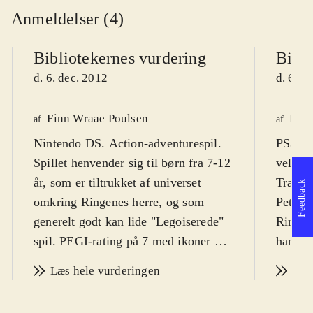
Anmeldelser (4)
Bibliotekernes vurdering
Bibli
d. 6. dec. 2012
d. 6. d
Finn Wraae Poulsen
Finn
af
af
Nintendo DS. Action-adventurespil.
PS3, X
Spillet henvender sig til børn fra 7-12
velkend
år, som er tiltrukket af universet
Travell
Feedback
omkring Ringenes herre, og som
Peter J
generelt godt kan lide "Legoiserede"
Ringene
spil. PEGI-rating på 7 med ikoner for
handli
vold og skræmmende elementer.
Målgru
Læs hele vurderingen
Læs
Spillet er på engelsk med danske
dels fa
tekster
.
Travell