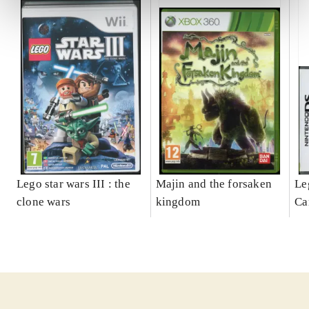
Lego star wars III : the
Majin and the forsaken
Le
clone wars
kingdom
Ca
ga