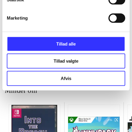
...
Marketing
...
Tillad alle
...
Tillad valgte
Afvis
Minder om