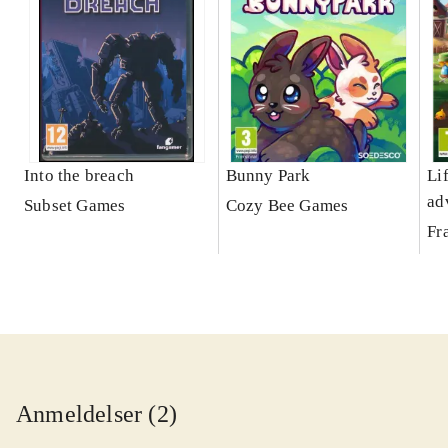
Into the breach
Bunny Park
Li
ad
Subset Games
Cozy Bee Games
Fr
Anmeldelser (2)