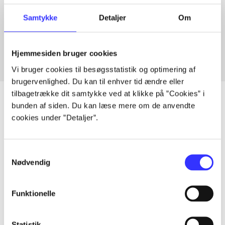
Artikler med samme emner
Samtykke
Detaljer
Om
Fra
Hjemmesiden bruger cookies
Vi bruger cookies til besøgsstatistik og optimering af
brugervenlighed. Du kan til enhver tid ændre eller
tilbagetrække dit samtykke ved at klikke på ”Cookies” i
bunden af siden. Du kan læse mere om de anvendte
cookies under ”Detaljer”.
Artikler
Alle registrerede artikler fordelt på udgivelser
Samtykkevalg
Nødvendig
...
Funktionelle
...
Statistik