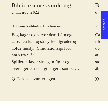
Bibliotekernes vurdering
Bibli
d. 11. nov. 2022
d. 11. 
Feedback
Lone Rahbek Christensen
Henr
af
af
Bag kager og server dem i din egen
Cafeen
café. Du kan også dyrke afgrøder og
i forfa
holde husdyr. Simulationsspil for
ubrugt 
børn fra 9 år
.
at den 
Spilleren laver sin egen figur og
stoppet
overtager et nedlagt bageri, som skal
åbne di
genopbygges efterhånden. Man har 3
Lemon 
Læs hele vurderingen
Læs
opskrifter på bagværk ad gangen, og
hvor ma
retterne tilberedes med meget få
med en
ingredienser og serveres bagefter i
passe s
butikkens café. Man har derudover
dyr i 