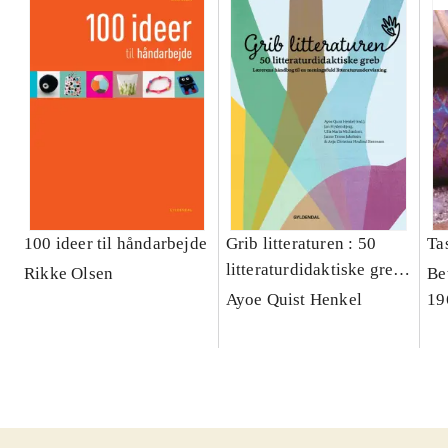
100 ideer til håndarbejde
Grib litteraturen : 50
Tas
litteraturdidaktiske greb
Rikke Olsen
Be
: lærerens håndbog til en
Ayoe Quist Henkel
19
meningsfuld
litteraturundervisning