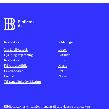
appellerer både til drenge og piger og
til den hurtige og langsomme. Bogen
slutter med kopiark til de forskellige
modeller
.
Hvis man vil finde lignende
undervisningsforløb, kan man finde
Kontakt os
Afdelinger
det på EMUs hjemmeside og den
Om Bibliotek.dk
Bøger
private Duda.dk
.
Hjælp og vejledning
Artikler
Bogen er et glimrende bud på
Kontakt os
Film
undervisningsforløb til
Privatlivspolitik
Musik
Leverandører
begynderundervisningen. Mange af
Spil
English
Noder
modellerne er bestemt ikke nye, men
Tilgængelighedserklæring
er godt gennemarbejdede og virker
erfaringsmæssigt. Bogen bør bestemt
være i skolens håndarbejdsbibliotek
.
Bibliotek.dk er en samlet indgang til alle danske bibliotekers