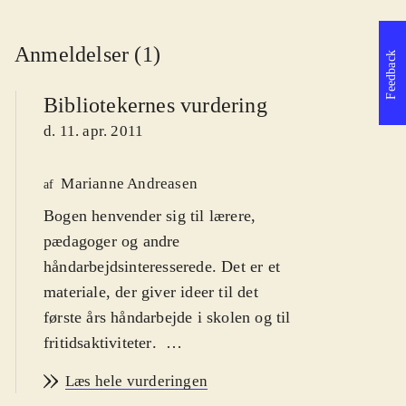
Anmeldelser (1)
Feedback
Bibliotekernes vurdering
d. 11. apr. 2011
Marianne Andreasen
af
Bogen henvender sig til lærere,
pædagoger og andre
håndarbejdsinteresserede. Det er et
materiale, der giver ideer til det
første års håndarbejde i skolen og til
fritidsaktiviteter
.
Bogen er delt op i syv afsnit, der
Læs hele vurderingen
grundigt, informativt og godt