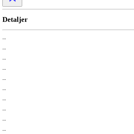
Detaljer
...
...
...
...
...
...
...
...
...
...