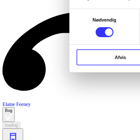
Samtykkevalg
Nødvendig
Afvis
Elaine Feeney
Bog
loading