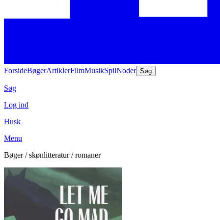
Forside
Bøger
Artikler
Film
Musik
Spil
Noder
Søg
Søg
Log ind
Husk
Menu
Bøger / skønlitteratur / romaner