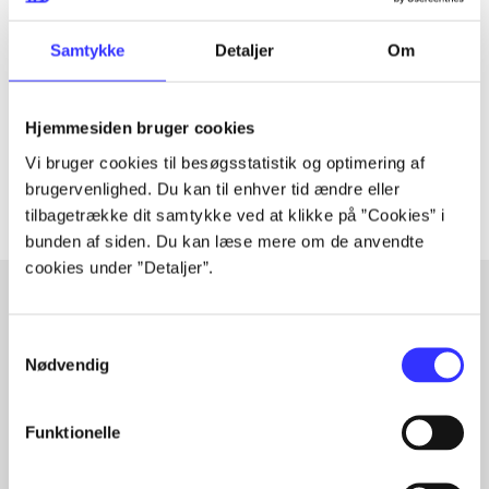
Tidsskrift
Artiklen er en del af
Samtykke
Detaljer
Om
lorem ipsum dolor sit amet ...
Tidsskrift
Hjemmesiden bruger cookies
Artiklerne i
handler ofte om
Vi bruger cookies til besøgsstatistik og optimering af
brugervenlighed. Du kan til enhver tid ændre eller
tilbagetrække dit samtykke ved at klikke på ”Cookies” i
bunden af siden. Du kan læse mere om de anvendte
cookies under ”Detaljer”.
Samtykkevalg
Artikler med samme emner
Nødvendig
Fra
Funktionelle