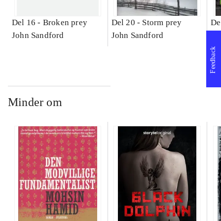
Del 16 -
Broken prey
Del 20 -
Storm prey
De
John Sandford
John Sandford
Jo
Feedback
Minder om