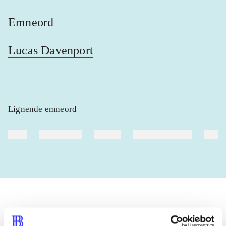
Emneord
Lucas Davenport
Lignende emneord
heste
børnebøger
ridning
hestesygdomme
vokal