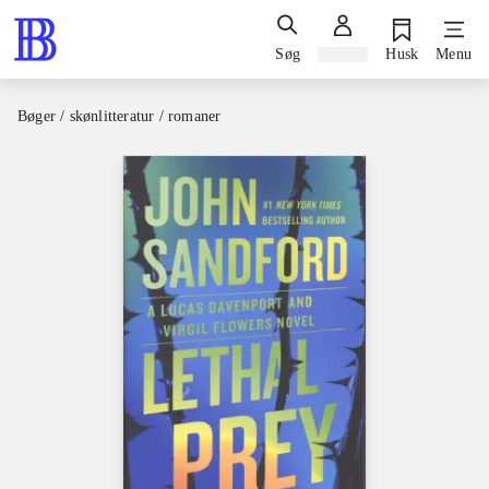
Søg
Log ind
Husk
Menu
Bøger / skønlitteratur / romaner