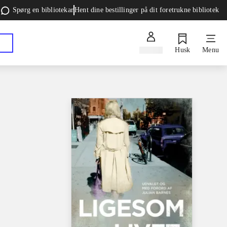
Spørg en bibliotekar
Hent dine bestillinger på dit foretrukne bibliotek
Log ind
Husk
Menu