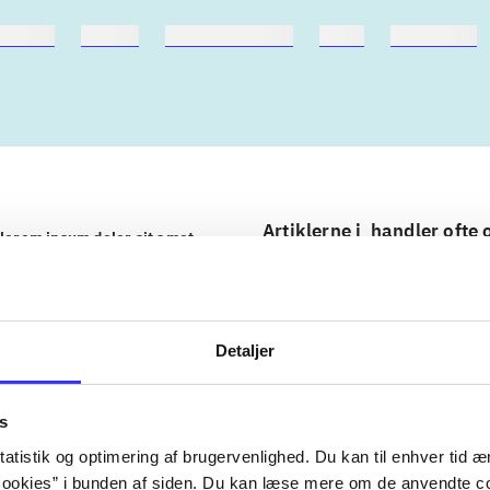
ebøger
ridning
hestesygdomme
vokal
sygdomme
Artiklerne i
handler ofte
lorem ipsum dolor sit amet ...
Tidsskrift
Detaljer
s
atistik og optimering af brugervenlighed. Du kan til enhver tid æn
ookies” i bunden af siden. Du kan læse mere om de anvendte co