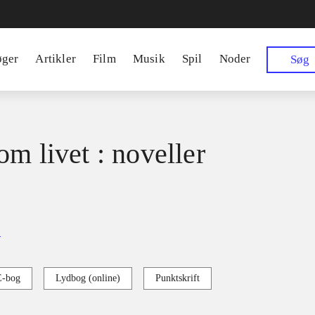
øger
Artikler
Film
Musik
Spil
Noder
Søg
om livet : noveller
e
E-bog
Lydbog (online)
Punktskrift