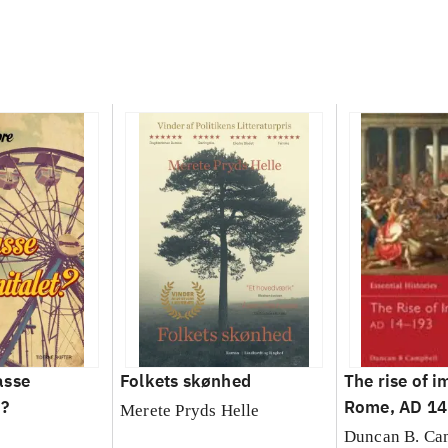
asse
Folkets skønhed
The rise of i
t?
Rome, AD 14
Merete Pryds Helle
Duncan B. Ca