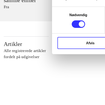
samme emner
Fra
Samtykkevalg
Nødvendig
...
Afvis
Artikler
Alle registrerede artikler
...
fordelt på udgivelser
...
...
...