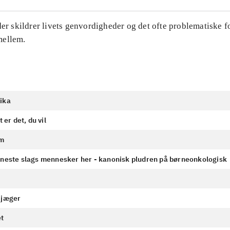
der skildrer livets genvordigheder og det ofte problematiske f
mellem.
ika
t er det, du vil
om
eneste slags mennesker her - kanonisk pludren på børneonkologisk
 jæger
et