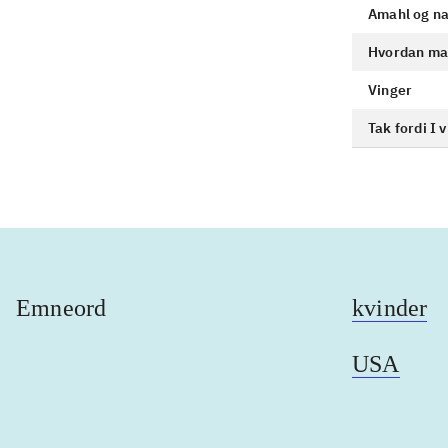
Amahl og na
Hvordan man
Vinger
Tak fordi I v
Emneord
kvinder
USA