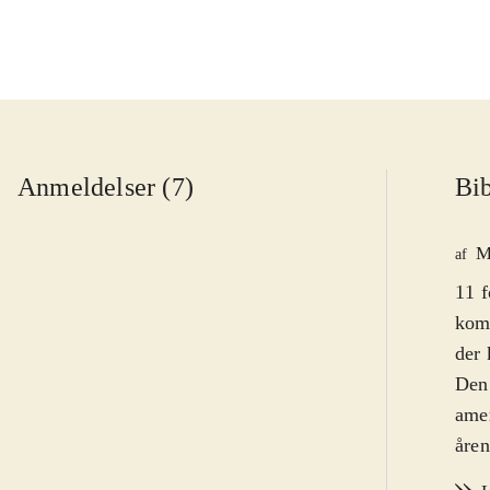
Anmeldelser (7)
Bib
M
af
11 f
komp
der 
Den 
amer
åren
kred