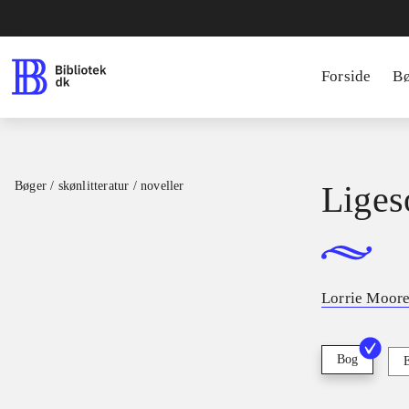
Forside
B
Bøger / skønlitteratur / noveller
Liges
Lorrie Moor
Bog