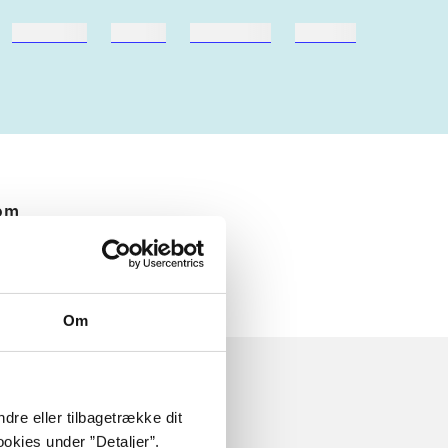
hestesport
træning
skolebøger
hesteavl
 om
Om
dre eller tilbagetrække dit
okies under ”Detaljer”.