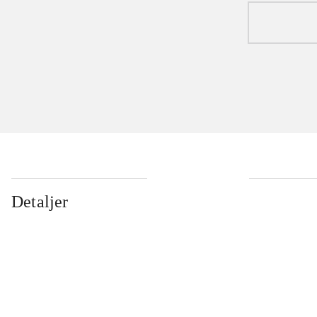
Detaljer
...
...
...
...