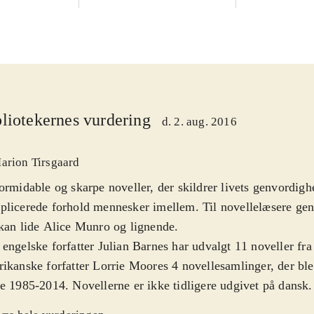
liotekernes vurdering
d. 2. aug. 2016
arion Tirsgaard
ormidable og skarpe noveller, der skildrer livets genvordigh
licerede forhold mennesker imellem. Til novellelæsere gen
kan lide Alice Munro og lignende
.
engelske forfatter Julian Barnes har udvalgt 11 noveller fra
ikanske forfatter Lorrie Moores 4 novellesamlinger, der ble
e 1985-2014. Novellerne er ikke tidligere udgivet på dansk
ser om det komplicerede parforhold og den svære intimitet.