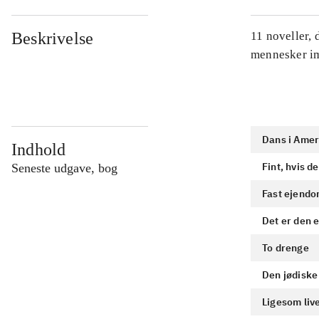
Beskrivelse
11 noveller, 
mennesker i
Dans i Amer
Indhold
Fint, hvis de
Seneste udgave, bog
Fast ejend
Det er den 
To drenge
Den jødiske
Ligesom liv