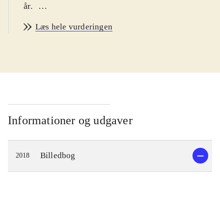
år
.
To billedbøger i ny serie om små
Læs hele vurderingen
dyrevenner. I "Et kys til Giraf" vil
Girafs bedste ven Lille Gris gerne
give Giraf et kys. Der er bare langt
op til Giraf. Lille Gris graver et hul
til Giraf, gynger så højt han kan og
finder en stige men han kan ikke nå
op til Giraf. Heldigvis finder Giraf på
Informationer og udgaver
noget smart. I "Lille Isbjørn vil være
stor" drømmer Lille Isbjørn om at
Billedbog
2018
vokse og blive stor. Han spørger
Nabo Bjørn, Mormor Isbjørn og
Onkel Bjørn til råds, men ingen af
deres råd virker. Han får bare en stor
mave, skal tisse hele tiden og bliver