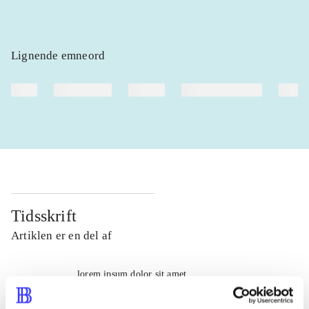
Lignende emneord
heste
børnebøger
ridning
hestesygdomme
vokal
Tidsskrift
Artiklen er en del af
lorem ipsum dolor sit amet ...
Tidsskrift