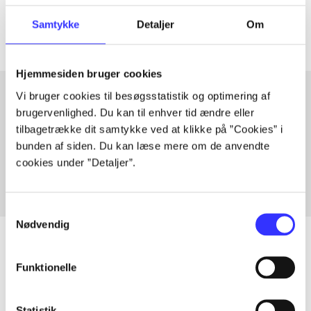
Artiklerne i
handler ofte om
Samtykke
Detaljer
Om
Hjemmesiden bruger cookies
Vi bruger cookies til besøgsstatistik og optimering af
brugervenlighed. Du kan til enhver tid ændre eller
Artikler med samme emner
tilbagetrække dit samtykke ved at klikke på ”Cookies” i
bunden af siden. Du kan læse mere om de anvendte
Fra
cookies under ”Detaljer”.
Samtykkevalg
Nødvendig
Funktionelle
Artikler
Alle registrerede artikler fordelt på udgivelser
Statistik