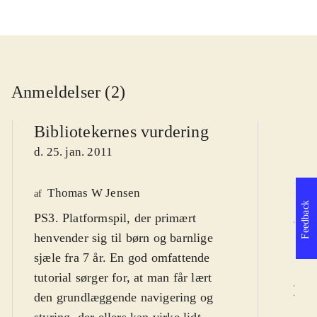
Anmeldelser (2)
Bibliotekernes vurdering
d. 25. jan. 2011
Pol
Thomas W Jensen
af
Feedback
PS3. Platformspil, der primært
K
af
henvender sig til børn og barnlige
d.
sjæle fra 7 år. En god omfattende
tutorial sørger for, at man får lært
L
den grundlæggende navigering og
styring, der ellers kan virke lidt