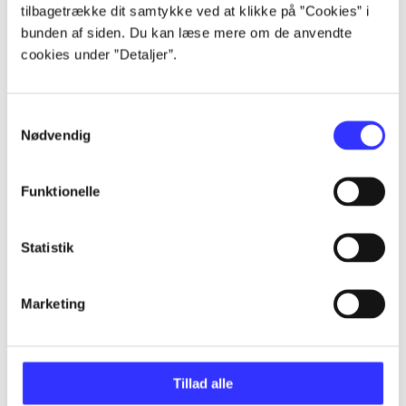
Artikler
tilbagetrække dit samtykke ved at klikke på ”Cookies” i
Alle registrerede artikler fordelt på udgivelser
bunden af siden. Du kan læse mere om de anvendte
cookies under ”Detaljer”.
...
Samtykkevalg
Nødvendig
...
Funktionelle
...
Statistik
...
Marketing
...
Tillad alle