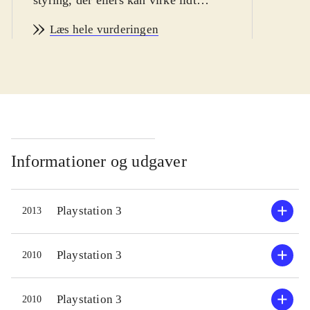
overvældende i starten, især for de
Læs hele vurderingen
yngste. Dansk tale i centrale cut-
scenes og dansk tekst i menuerne.
Pegi: 7
.
Little big planet 2 fortsætter, i samme
spor som etteren. Som en "Sackboy"
skal man forcere 50 baner, der alle er
sjove og kunstfærdigt udførte. Hver
Informationer og udgaver
bane har deres særkende, fx i form af
våben eller bevægelsesmåde.
Playstation 3
2013
Historien i singlespillet er meget
nedtonet. Det altoverskyggende - og
sjoveste - er det enorme online-
Playstation 3
2010
univers. Her kan kreativiteten
blomstre i en stor værktøjsafdeling,
Playstation 3
2010
der gør det nemt, når man er i det