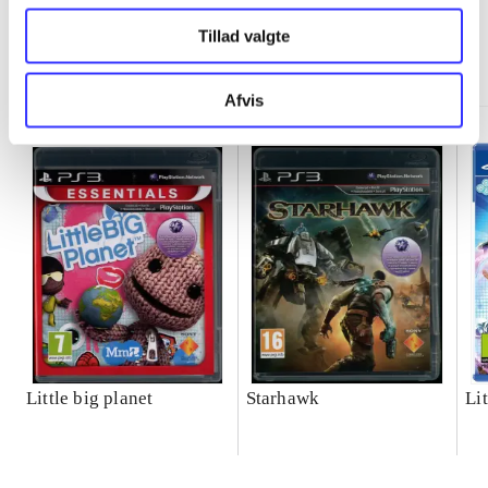
Tillad valgte
Minder om
Afvis
Little big planet
Starhawk
Lit