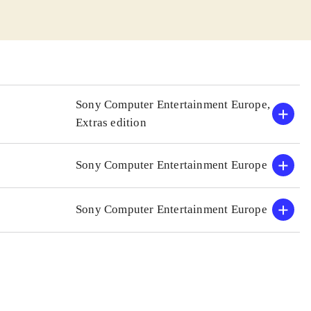
hjørne. Her kan
har kreeret kan
også designes på
flere
fire sammen.
Sony Computer Entertainment Europe,
eret
Extras edition
ld til denne er
Sony Computer Entertainment Europe
spille ti baner
on racers, hvor
Sony Computer Entertainment Europe
rs bidrager til
ket. Et must
.