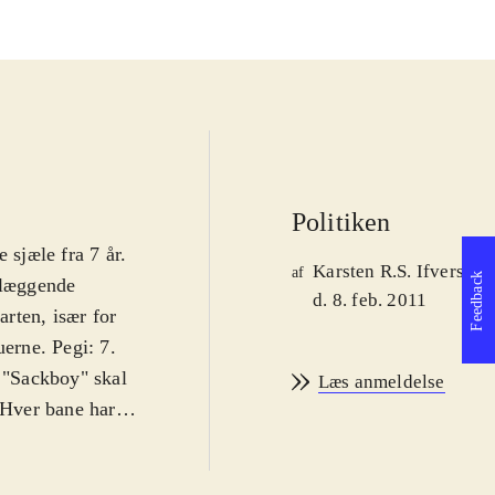
Politiken
 sjæle fra 7 år.
Karsten R.S. Ifversen
af
Feedback
dlæggende
d. 8. feb. 2011
arten, især for
uerne. Pegi: 7
.
n "Sackboy" skal
Læs anmeldelse
 Hver bane har
ien i
te - er det