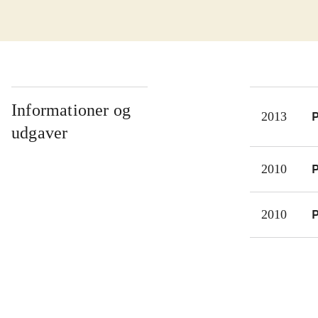
enor
værk
bl.a
dele
utal
muli
Informationer og
P
2013
Graf
udgaver
mus
Dire
P
2010
univ
med
P
2010
vægt
Dett
et l