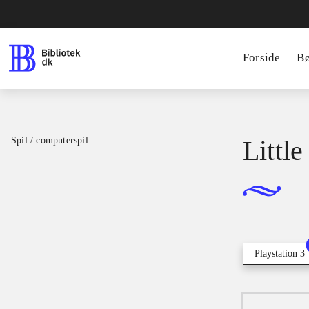
Forside
B
Spil / computerspil
Little
Playstation 3