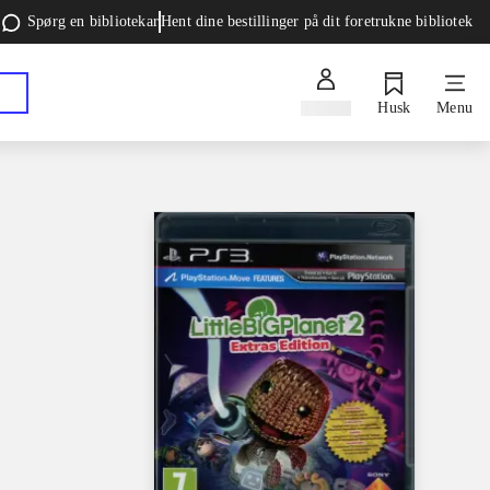
Spørg en bibliotekar
Hent dine bestillinger på dit foretrukne bibliotek
Log ind
Husk
Menu