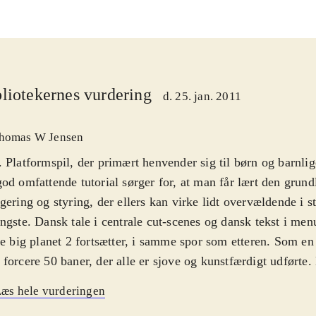
liotekernes vurdering
d. 25. jan. 2011
homas W Jensen
 Platformspil, der primært henvender sig til børn og barnlige
od omfattende tutorial sørger for, at man får lært den grun
gering og styring, der ellers kan virke lidt overvældende i st
ngste. Dansk tale i centrale cut-scenes og dansk tekst i men
le big planet 2 fortsætter, i samme spor som etteren. Som e
forcere 50 baner, der alle er sjove og kunstfærdigt udførte.
s særkende, fx i form af våben eller bevægelsesmåde. Histor
æs hele vurderingen
lespillet er meget nedtonet. Det altoverskyggende - og sjoves