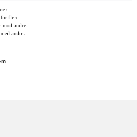
ner.
for flere
le mod andre.
 med andre.
 om