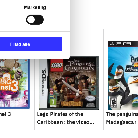
Marketing
Tillad alle
net 3
Lego Pirates of the
The penguins
Caribbean : the video
Madagascar -
game
Blowhole ret