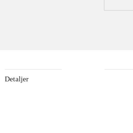
Detaljer
...
...
...
...