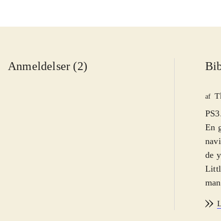
Anmeldelser (2)
Bib
T
af
PS3.
En g
navi
de y
Litt
man 
dere
L
sing