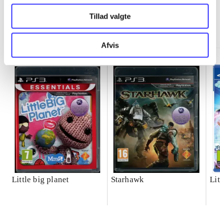
Tillad valgte
Minder om
Afvis
Little big planet
Starhawk
Lit