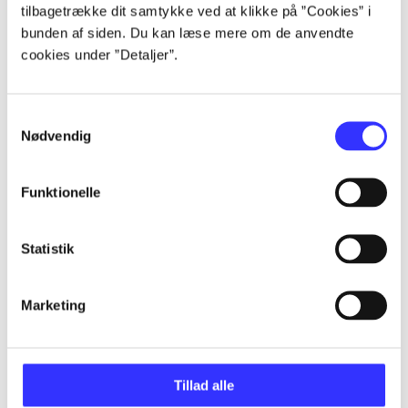
Artikler
tilbagetrække dit samtykke ved at klikke på ”Cookies” i
Alle registrerede artikler fordelt på udgivelser
bunden af siden. Du kan læse mere om de anvendte
cookies under ”Detaljer”.
...
Samtykkevalg
Nødvendig
...
Funktionelle
...
Statistik
...
Marketing
...
Tillad alle