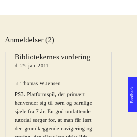
Anmeldelser (2)
Bibliotekernes vurdering
d. 25. jan. 2011
Pol
Thomas W Jensen
af
Feedback
PS3. Platformspil, der primært
K
af
henvender sig til børn og barnlige
d.
sjæle fra 7 år. En god omfattende
tutorial sørger for, at man får lært
L
den grundlæggende navigering og
styring, der ellers kan virke lidt