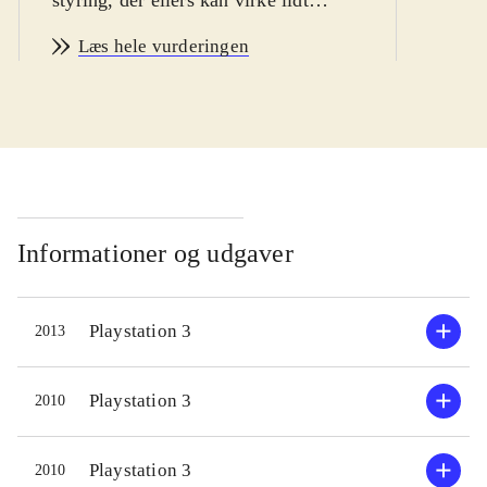
overvældende i starten, især for de
Læs hele vurderingen
yngste. Dansk tale i centrale cut-
scenes og dansk tekst i menuerne.
Pegi: 7
.
Little big planet 2 fortsætter, i samme
spor som etteren. Som en "Sackboy"
skal man forcere 50 baner, der alle er
sjove og kunstfærdigt udførte. Hver
Informationer og udgaver
bane har deres særkende, fx i form af
våben eller bevægelsesmåde.
Playstation 3
2013
Historien i singlespillet er meget
nedtonet. Det altoverskyggende - og
sjoveste - er det enorme online-
Playstation 3
2010
univers. Her kan kreativiteten
blomstre i en stor værktøjsafdeling,
Playstation 3
2010
der gør det nemt, når man er i det