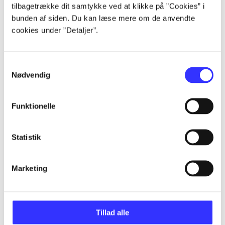
Artikler
tilbagetrække dit samtykke ved at klikke på ”Cookies” i
Alle registrerede artikler fordelt på udgivelser
bunden af siden. Du kan læse mere om de anvendte
cookies under ”Detaljer”.
...
Samtykkevalg
Nødvendig
...
Funktionelle
...
Statistik
...
Marketing
...
Tillad alle