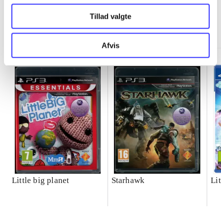
Tillad valgte
Minder om
Afvis
Little big planet
Starhawk
Lit