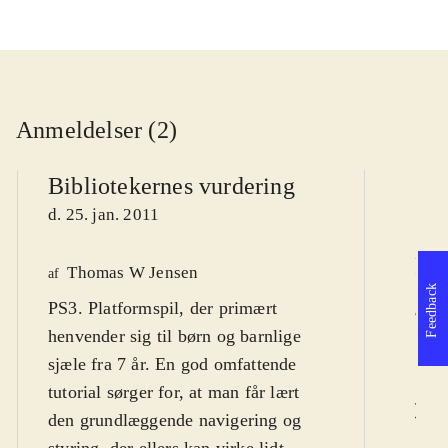
Anmeldelser (2)
Bibliotekernes vurdering
d. 25. jan. 2011
Pol
Thomas W Jensen
af
Feedback
PS3. Platformspil, der primært
K
af
henvender sig til børn og barnlige
d.
sjæle fra 7 år. En god omfattende
tutorial sørger for, at man får lært
L
den grundlæggende navigering og
styring, der ellers kan virke lidt