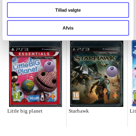
Tillad valgte
Minder om
Afvis
Little big planet
Starhawk
Lit