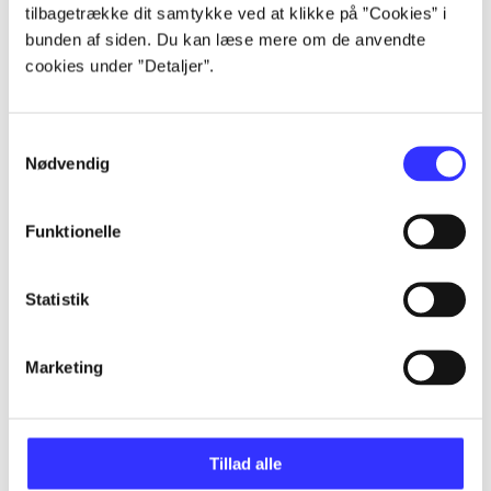
Artikler
tilbagetrække dit samtykke ved at klikke på ”Cookies” i
Alle registrerede artikler fordelt på udgivelser
bunden af siden. Du kan læse mere om de anvendte
cookies under ”Detaljer”.
...
Samtykkevalg
Nødvendig
...
Funktionelle
...
Statistik
...
Marketing
...
Tillad alle