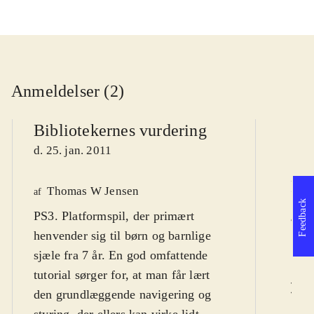
Anmeldelser (2)
Bibliotekernes vurdering
d. 25. jan. 2011
Pol
Thomas W Jensen
af
Feedback
PS3. Platformspil, der primært
K
af
henvender sig til børn og barnlige
d.
sjæle fra 7 år. En god omfattende
tutorial sørger for, at man får lært
L
den grundlæggende navigering og
styring, der ellers kan virke lidt