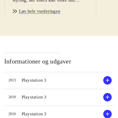
overvældende i starten, især for de
Læs hele vurderingen
yngste. Dansk tale i centrale cut-
scenes og dansk tekst i menuerne.
Pegi: 7
.
Little big planet 2 fortsætter, i samme
spor som etteren. Som en "Sackboy"
skal man forcere 50 baner, der alle er
sjove og kunstfærdigt udførte. Hver
Informationer og udgaver
bane har deres særkende, fx i form af
våben eller bevægelsesmåde.
Playstation 3
2013
Historien i singlespillet er meget
nedtonet. Det altoverskyggende - og
sjoveste - er det enorme online-
Playstation 3
2010
univers. Her kan kreativiteten
blomstre i en stor værktøjsafdeling,
Playstation 3
2010
der gør det nemt, når man er i det