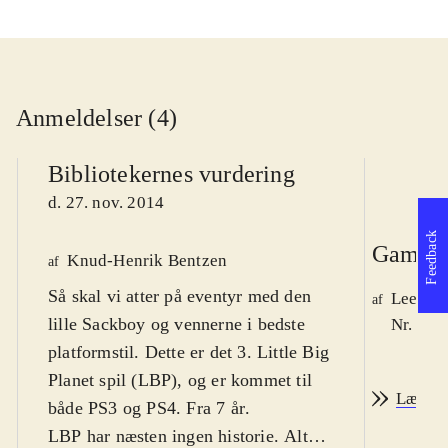
Anmeldelser (4)
Bibliotekernes vurdering
d. 27. nov. 2014
Feedback
Game r
Knud-Henrik Bentzen
af
Så skal vi atter på eventyr med den
Lee We
af
lille Sackboy og vennerne i bedste
Nr. 148
platformstil. Dette er det 3. Little Big
Planet spil (LBP), og er kommet til
Læs an
både PS3 og PS4. Fra 7 år
.
LBP har næsten ingen historie. Alt