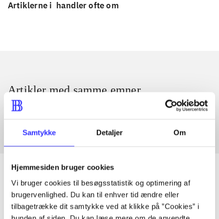
Artiklerne i
handler ofte om
Artikler med samme emner
Fra
Samtykke
Detaljer
Om
Hjemmesiden bruger cookies
Vi bruger cookies til besøgsstatistik og optimering af
brugervenlighed. Du kan til enhver tid ændre eller
Artikler
tilbagetrække dit samtykke ved at klikke på ”Cookies” i
Alle registrerede artikler fordelt på udgivelser
bunden af siden. Du kan læse mere om de anvendte