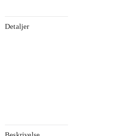
Detaljer
...
...
...
...
...
...
...
...
...
...
...
...
Beskrivelse