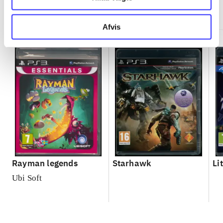
Minder om
Afvis
Rayman legends
Starhawk
Li
Ubi Soft