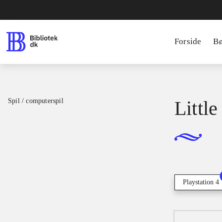
Forside
B
Spil / computerspil
Little
Playstation 4