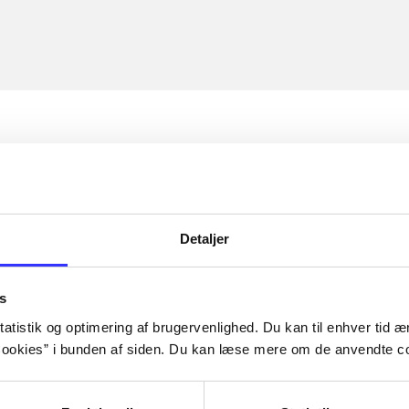
Detaljer
s
atistik og optimering af brugervenlighed. Du kan til enhver tid æn
ookies” i bunden af siden. Du kan læse mere om de anvendte co