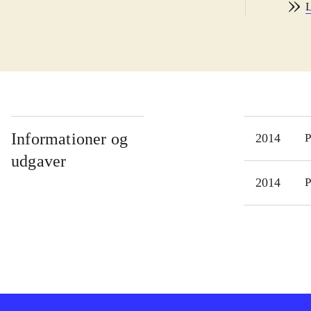
L
rækk
brug
LBP3
som 
flot
sjov
ens 
Informationer og
2014
P
end 
udgaver
man
2014
P
PSN,
spil
LBP-
inte