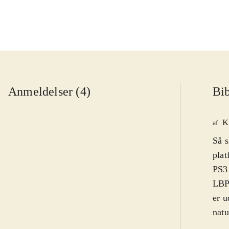
Anmeldelser (4)
Bib
K
af
Så s
plat
PS3 
LBP 
er u
natu
hove