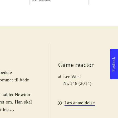
Feedback
Game reactor
bedste
Lee West
af
 kommet til både
Nr. 148 (2014)
k kaldet Newton
eret om. Han skal
Læs anmeldelse
illets
mest uendelig