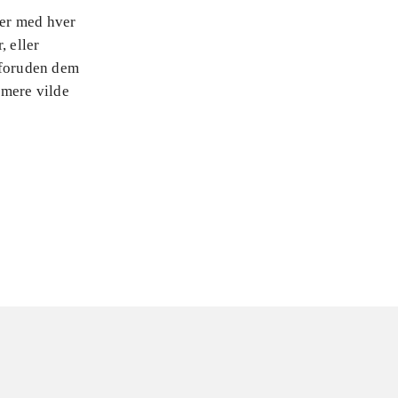
ner med hver
, eller
 foruden dem
 mere vilde