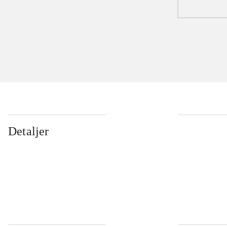
Detaljer
...
...
...
...