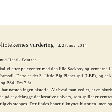
liotekernes vurdering
d. 27. nov. 2014
nud-Henrik Bentzen
kal vi atter på eventyr med den lille Sackboy og vennerne i 
formstil. Dette er det 3. Little Big Planet spil (LBP), og er
og PS4. Fra 7 år
.
har næsten ingen historie. Alt hvad man ved er, at en skur
de på at ødelægge det kreative univers, som spillet er centr
rligvis stoppes. Der findes baner tilknyttet historien, men sp
dformål er muligheden for selv at lave baner ud fra en nær