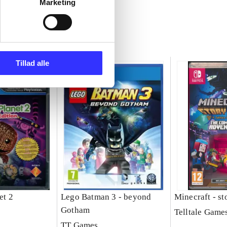
Marketing
Tillad alle
et 2
Lego Batman 3 - beyond
Minecraft - s
Gotham
Telltale Game
TT Games