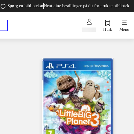
Spørg en bibliotekar
Hent dine bestillinger på dit foretrukne bibliotek
Log ind
Husk
Menu