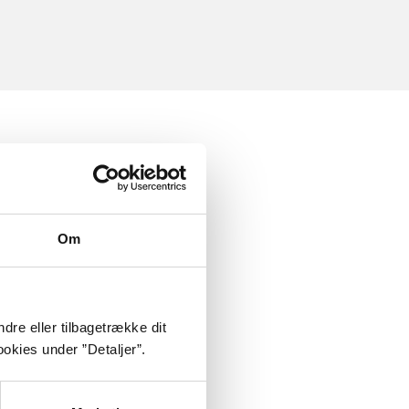
Om
dre eller tilbagetrække dit
okies under ”Detaljer”.