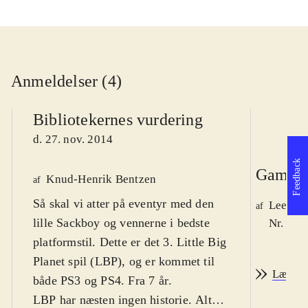
Anmeldelser (4)
Bibliotekernes vurdering
d. 27. nov. 2014
Feedback
Game r
Knud-Henrik Bentzen
af
Så skal vi atter på eventyr med den
Lee We
af
lille Sackboy og vennerne i bedste
Nr. 148
platformstil. Dette er det 3. Little Big
Planet spil (LBP), og er kommet til
Læs an
både PS3 og PS4. Fra 7 år
.
LBP har næsten ingen historie. Alt