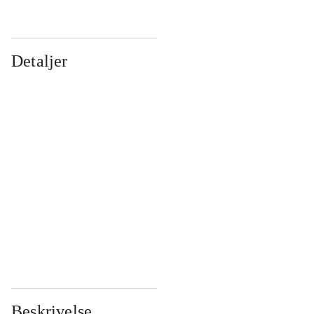
Detaljer
...
...
...
...
...
...
...
...
...
...
...
...
Beskrivelse