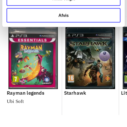
Minder om
Afvis
Rayman legends
Starhawk
Li
Ubi Soft