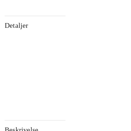
Detaljer
...
...
...
...
...
...
...
...
...
...
...
...
Beskrivelse