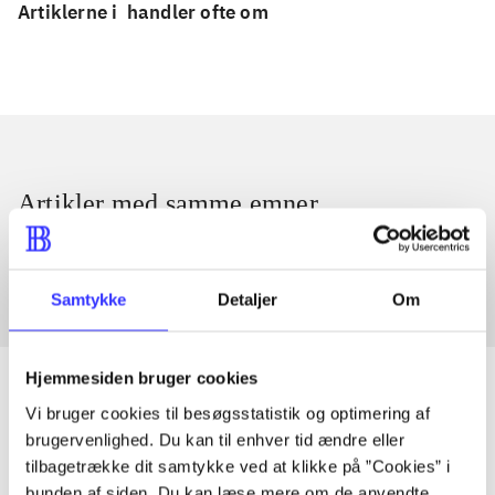
Artiklerne i
handler ofte om
Artikler med samme emner
Fra
Samtykke
Detaljer
Om
Hjemmesiden bruger cookies
Vi bruger cookies til besøgsstatistik og optimering af
brugervenlighed. Du kan til enhver tid ændre eller
Artikler
tilbagetrække dit samtykke ved at klikke på ”Cookies” i
Alle registrerede artikler fordelt på udgivelser
bunden af siden. Du kan læse mere om de anvendte