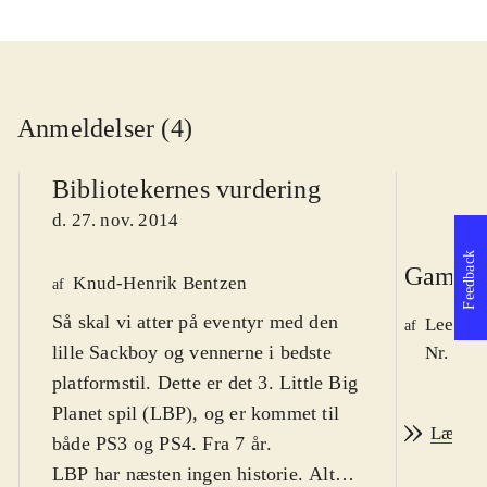
Anmeldelser (4)
Bibliotekernes vurdering
d. 27. nov. 2014
Feedback
Game r
Knud-Henrik Bentzen
af
Så skal vi atter på eventyr med den
Lee We
af
lille Sackboy og vennerne i bedste
Nr. 148
platformstil. Dette er det 3. Little Big
Planet spil (LBP), og er kommet til
Læs an
både PS3 og PS4. Fra 7 år
.
LBP har næsten ingen historie. Alt