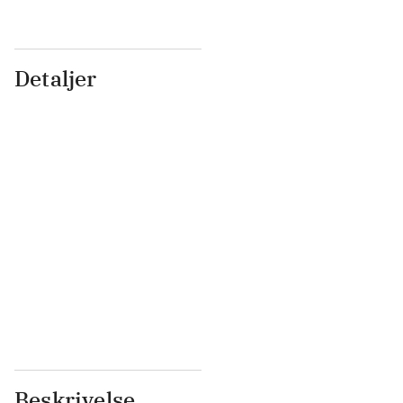
Detaljer
...
...
...
...
...
...
...
...
...
...
...
...
Beskrivelse