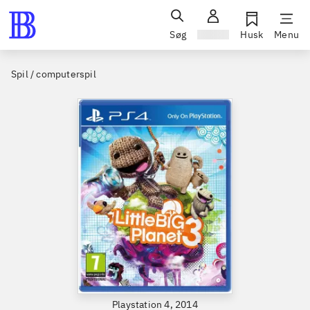
Søg
Log ind
Husk
Menu
Spil / computerspil
Playstation 4, 2014