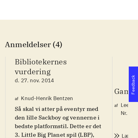
Anmeldelser (4)
Bibliotekernes
vurdering
Feedback
d. 27. nov. 2014
Game 
Knud-Henrik Bentzen
af
Lee We
af
Så skal vi atter på eventyr med
Nr. 14
den lille Sackboy og vennerne i
bedste platformstil. Dette er det
3. Little Big Planet spil (LBP),
Læs a