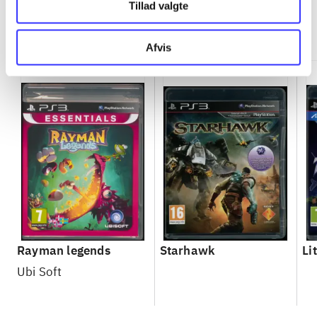
Tillad valgte
Minder om
Afvis
Rayman legends
Starhawk
Li
Ubi Soft