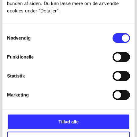
bunden af siden. Du kan læse mere om de anvendte
Alle registrerede artikler fordelt på udgivelser
cookies under ”Detaljer”.
...
Samtykkevalg
Nødvendig
...
Funktionelle
...
Statistik
...
Marketing
...
Tillad alle