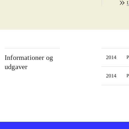
L
rækk
brug
LBP3
som 
flot
sjov
ens 
Informationer og
2014
P
end 
udgaver
man
2014
P
PSN,
spil
LBP-
inte