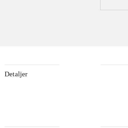
Detaljer
...
...
...
...