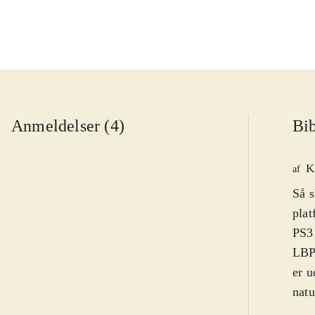
Anmeldelser (4)
Bib
K
af
Så s
plat
PS3 
LBP 
er u
natu
hove