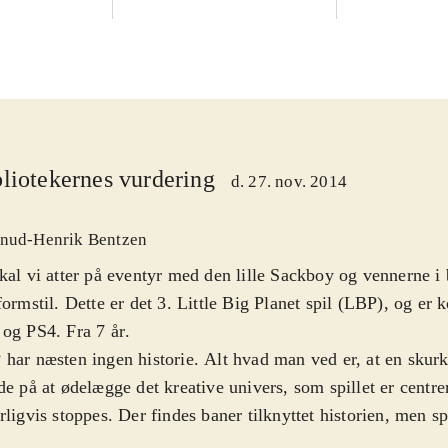
liotekernes vurdering
d. 27. nov. 2014
nud-Henrik Bentzen
kal vi atter på eventyr med den lille Sackboy og vennerne i 
formstil. Dette er det 3. Little Big Planet spil (LBP), og er
og PS4. Fra 7 år
.
har næsten ingen historie. Alt hvad man ved er, at en skur
de på at ødelægge det kreative univers, som spillet er centr
rligvis stoppes. Der findes baner tilknyttet historien, men sp
dformål er muligheden for selv at lave baner ud fra en nær