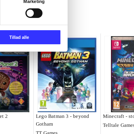
Marketing
Tillad alle
et 2
Lego Batman 3 - beyond
Minecraft - s
Gotham
Telltale Game
TT Games