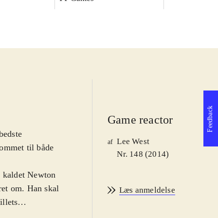
Feedback
Game reactor
bedste
Lee West
af
 kommet til både
Nr. 148 (2014)
k kaldet Newton
eret om. Han skal
Læs anmeldelse
illets
mest uendelig