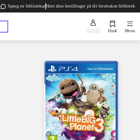
Spørg en bibliotekar
Hent dine bestillinger på dit foretrukne bibliotek
Log ind
Husk
Menu