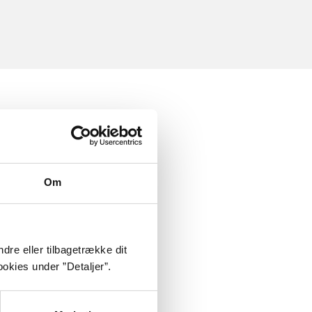
Om
dre eller tilbagetrække dit
okies under ”Detaljer”.