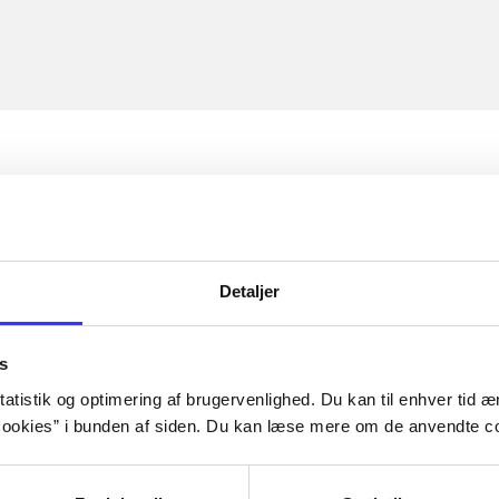
Detaljer
s
atistik og optimering af brugervenlighed. Du kan til enhver tid æn
ookies” i bunden af siden. Du kan læse mere om de anvendte co