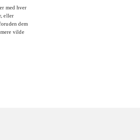
ner med hver
, eller
 foruden dem
 mere vilde