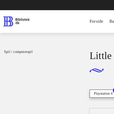
Forside
B
Spil / computerspil
Little
Playstation 4