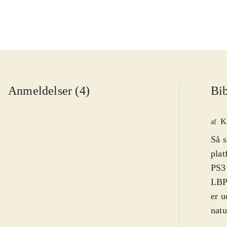
Anmeldelser (4)
Bib
K
af
Så s
plat
PS3 
LBP 
er u
natu
hove