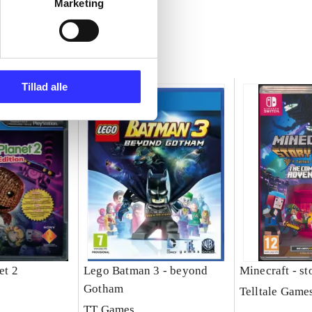
Marketing
Tillad alle
et 2
Lego Batman 3 - beyond
Minecraft - s
Gotham
Telltale Game
TT Games