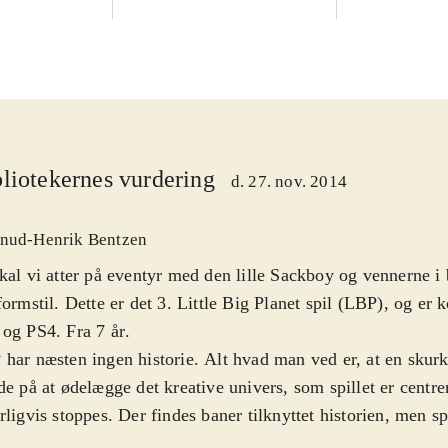
liotekernes vurdering
d. 27. nov. 2014
nud-Henrik Bentzen
kal vi atter på eventyr med den lille Sackboy og vennerne i 
formstil. Dette er det 3. Little Big Planet spil (LBP), og er
og PS4. Fra 7 år
.
har næsten ingen historie. Alt hvad man ved er, at en skur
de på at ødelægge det kreative univers, som spillet er centr
rligvis stoppes. Der findes baner tilknyttet historien, men sp
dformål er muligheden for selv at lave baner ud fra en nær