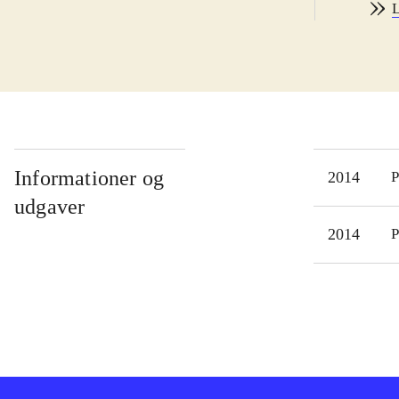
L
rækk
brug
LBP3
som 
flot
sjov
ens 
Informationer og
2014
P
end 
udgaver
man
2014
P
PSN,
spil
LBP-
inte