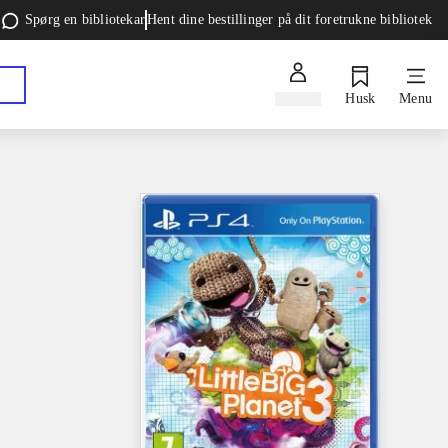
Spørg en bibliotekar
Hent dine bestillinger på dit foretrukne bibliotek
Log ind
Husk
Menu