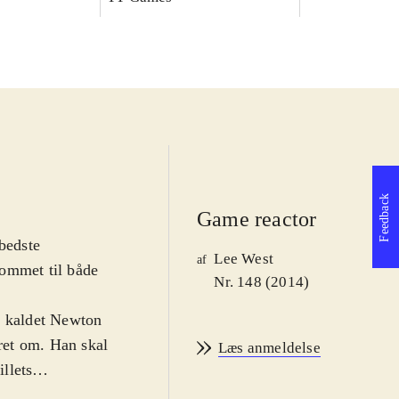
Feedback
Game reactor
bedste
Lee West
af
 kommet til både
Nr. 148 (2014)
k kaldet Newton
eret om. Han skal
Læs anmeldelse
illets
mest uendelig