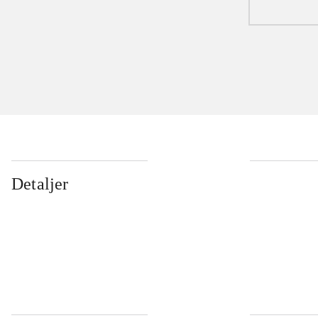
Detaljer
...
...
...
...