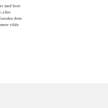
ner med hver
, eller
 foruden dem
 mere vilde