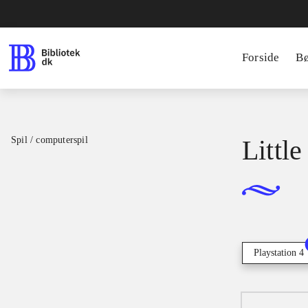
Forside
B
Spil / computerspil
Little
Playstation 4