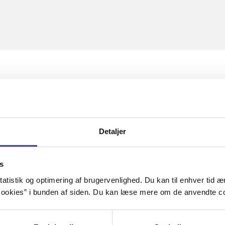
Detaljer
s
atistik og optimering af brugervenlighed. Du kan til enhver tid æn
ookies” i bunden af siden. Du kan læse mere om de anvendte co