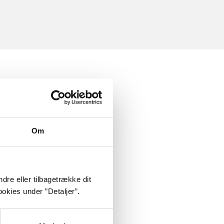
Om
dre eller tilbagetrække dit
okies under ”Detaljer”.