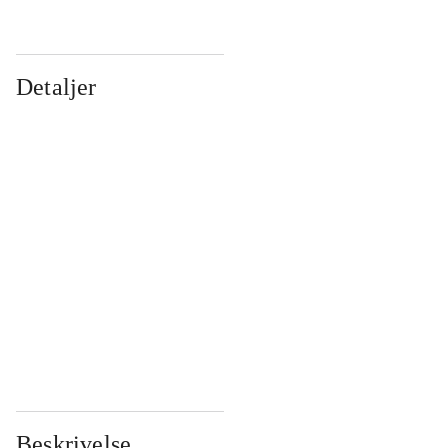
Detaljer
...
...
...
...
...
...
...
...
...
...
...
...
Beskrivelse