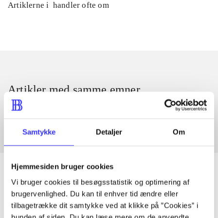
Artiklerne i
handler ofte om
Artikler med samme emner
Fra
Samtykke
Detaljer
Om
Hjemmesiden bruger cookies
Vi bruger cookies til besøgsstatistik og optimering af
brugervenlighed. Du kan til enhver tid ændre eller
Artikler
tilbagetrække dit samtykke ved at klikke på ”Cookies” i
Alle registrerede artikler fordelt på udgivelser
bunden af siden. Du kan læse mere om de anvendte