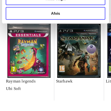
Minder om
Afvis
Rayman legends
Starhawk
Lit
Ubi Soft