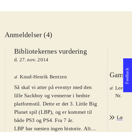
Anmeldelser (4)
Bibliotekernes vurdering
d. 27. nov. 2014
Feedback
Game r
Knud-Henrik Bentzen
af
Så skal vi atter på eventyr med den
Lee We
af
lille Sackboy og vennerne i bedste
Nr. 148
platformstil. Dette er det 3. Little Big
Planet spil (LBP), og er kommet til
Læs an
både PS3 og PS4. Fra 7 år
.
LBP har næsten ingen historie. Alt