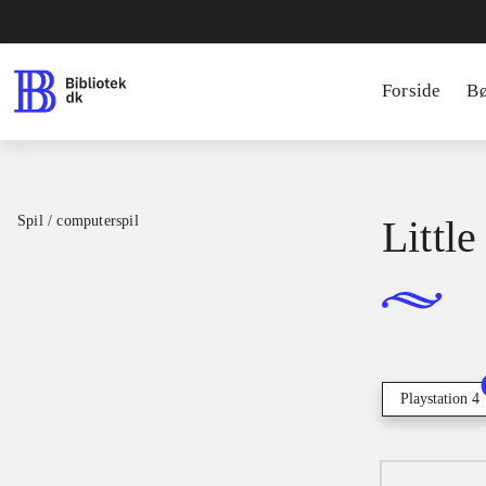
Forside
B
Spil / computerspil
Little
Playstation 4