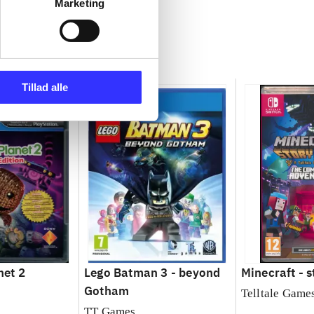
Marketing
Tillad alle
net 2
Lego Batman 3 - beyond
Minecraft - 
Gotham
Telltale Game
TT Games