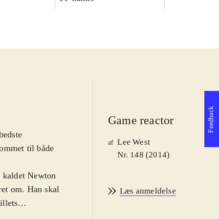
Feedback
Game reactor
bedste
Lee West
af
 kommet til både
Nr. 148 (2014)
k kaldet Newton
eret om. Han skal
Læs anmeldelse
illets
mest uendelig