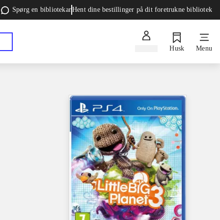
Spørg en bibliotekar
Hent dine bestillinger på dit foretrukne bibliotek
Log ind
Husk
Menu