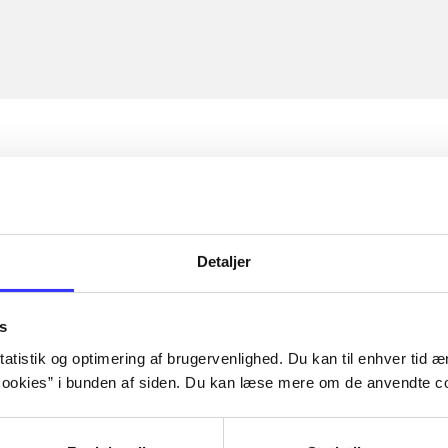
Detaljer
s
atistik og optimering af brugervenlighed. Du kan til enhver tid æn
ookies” i bunden af siden. Du kan læse mere om de anvendte co