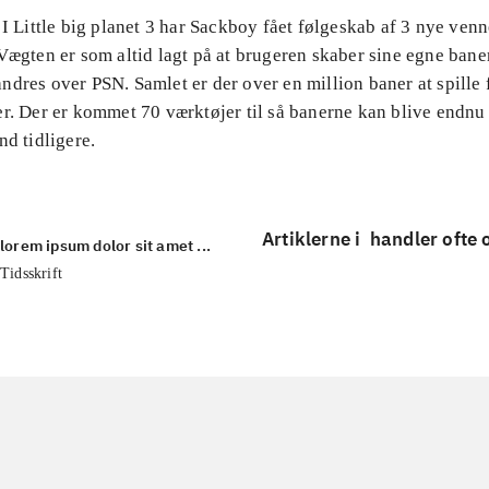
 I Little big planet 3 har Sackboy fået følgeskab af 3 nye ven
Vægten er som altid lagt på at brugeren skaber sine egne baner
ndres over PSN. Samlet er der over en million baner at spille
er. Der er kommet 70 værktøjer til så banerne kan blive endnu
nd tidligere.
Artiklerne i
handler ofte
lorem ipsum dolor sit amet ...
Tidsskrift