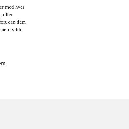
ner med hver
, eller
 foruden dem
 mere vilde
 om