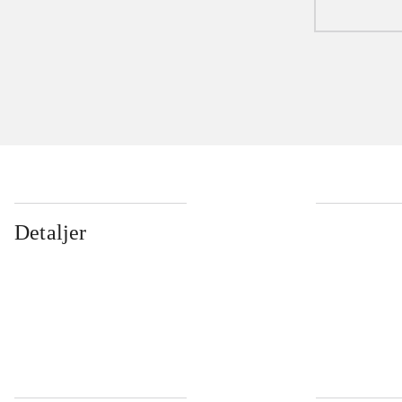
Detaljer
...
...
...
...