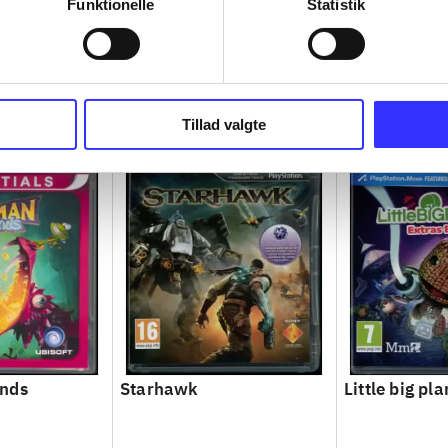
Funktionelle
Statistik
Tillad valgte
nds
Starhawk
Little big pla