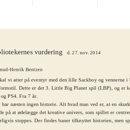
liotekernes vurdering
d. 27. nov. 2014
nud-Henrik Bentzen
kal vi atter på eventyr med den lille Sackboy og vennerne i 
formstil. Dette er det 3. Little Big Planet spil (LBP), og er
og PS4. Fra 7 år
.
har næsten ingen historie. Alt hvad man ved er, at en skur
de på at ødelægge det kreative univers, som spillet er centr
rligvis stoppes. Der findes baner tilknyttet historien, men sp
dformål er muligheden for selv at lave baner ud fra en nær