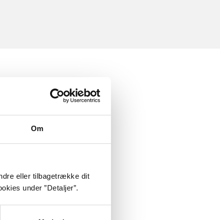
Om
dre eller tilbagetrække dit
okies under ”Detaljer”.