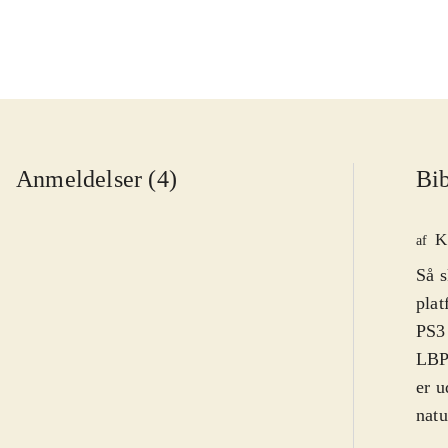
Anmeldelser (4)
Bib
K
af
Så s
plat
PS3 
LBP 
er u
natu
hove