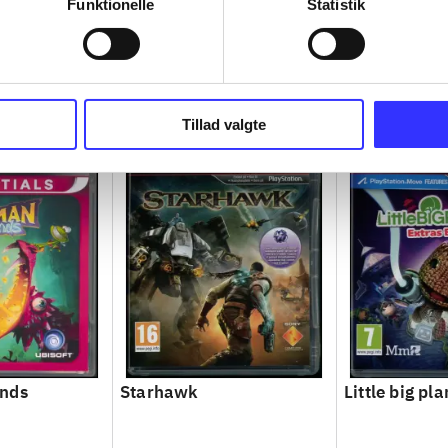
Funktionelle
Statistik
Tillad valgte
nds
Starhawk
Little big pla