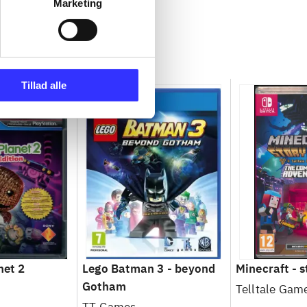
Marketing
Tillad alle
net 2
Lego Batman 3 - beyond
Minecraft - 
Gotham
Telltale Gam