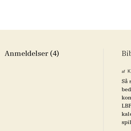
Anmeldelser (4)
Bi
K
af
Så 
bed
kom
LBP
kal
spi
ban