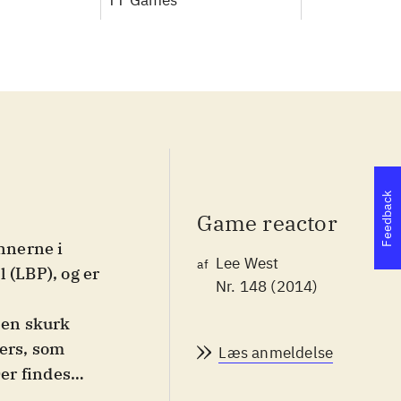
TT Games
Feedback
Game reactor
ennerne i
Lee West
af
l (LBP), og er
Nr. 148 (2014)
 en skurk
ers, som
Læs anmeldelse
Der findes
er muligheden