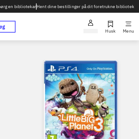
Hent dine bestillinger på dit foretrukne bibliotek
ørg en bibliotekar
øg
Log ind
Husk
Menu