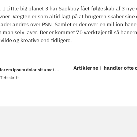
. I Little big planet 3 har Sackboy fået følgeskab af 3 ny
vner. Vægten er som altid lagt på at brugeren skaber sine
ader andres over PSN. Samlet er der over en million baner
man selv laver. Der er kommet 70 værktøjer til så banern
ilde og kreative end tidligere.
Artiklerne i
handler ofte
lorem ipsum dolor sit amet ...
Tidsskrift