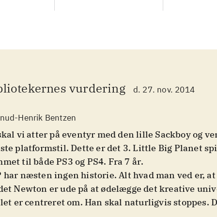
bliotekernes vurdering
d. 27. nov. 2014
nud-Henrik Bentzen
skal vi atter på eventyr med den lille Sackboy og v
ste platformstil. Dette er det 3. Little Big Planet spi
met til både PS3 og PS4. Fra 7 år
.
 har næsten ingen historie. Alt hvad man ved er, at
det Newton er ude på at ødelægge det kreative univ
llet er centreret om. Han skal naturligvis stoppes. 
er tilknyttet historien, men spillets hovedformål 