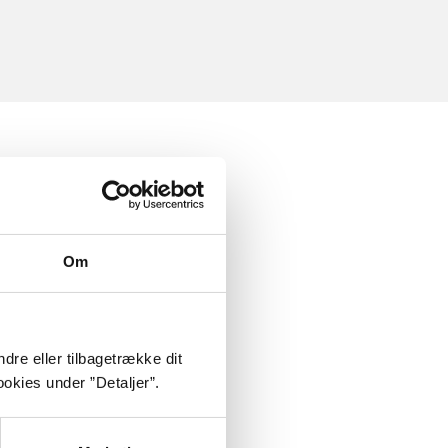
Om
dre eller tilbagetrække dit
okies under ”Detaljer”.