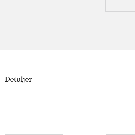
Detaljer
...
...
...
...