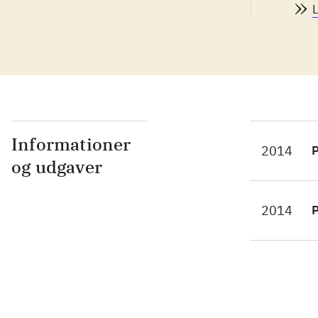
for
Dis
ban
LBP
kre
men
Informationer
2014
P
PS3 nemlig 
og udgaver
tid
vir
2014
P
at 
væl
ove
fra
LBP
hum