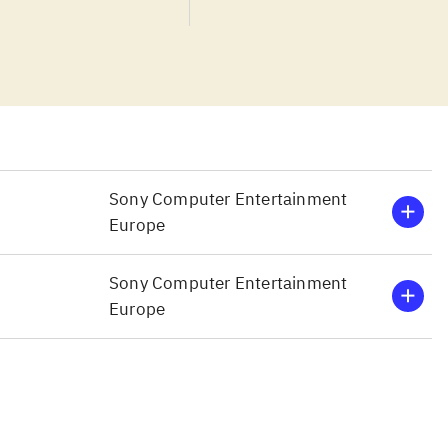
e værktøjer.
re brugeres
pillet. Pegi 7
.
mindst ligeså
o versioner,
dsætning på
Sony Computer Entertainment
Europe
 evner kommer
d Sackboy og
Sony Computer Entertainment
ter hvem man
Europe
ner med andre
skabte baner
o. baner!
.
ativitet og