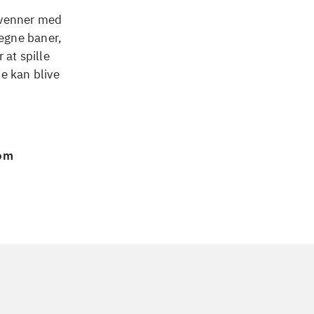
e venner med
 egne baner,
 at spille
e kan blive
 om