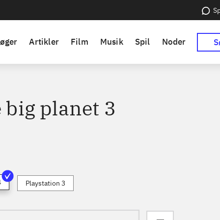
Sp
øger
Artikler
Film
Musik
Spil
Noder
S
e big planet 3
4
Playstation 3