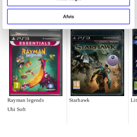
Minder om
Afvis
Rayman legends
Starhawk
Lit
Ubi Soft