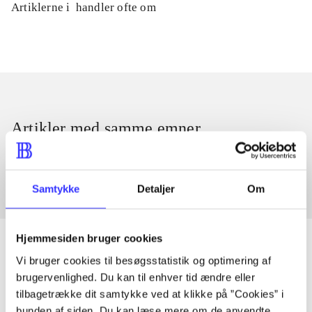
Artiklerne i
handler ofte om
Artikler med samme emner
Fra
Samtykke
Detaljer
Om
Hjemmesiden bruger cookies
Vi bruger cookies til besøgsstatistik og optimering af
brugervenlighed. Du kan til enhver tid ændre eller
Artikler
tilbagetrække dit samtykke ved at klikke på ”Cookies” i
Alle registrerede artikler fordelt på udgivelser
bunden af siden. Du kan læse mere om de anvendte