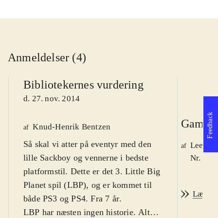
Anmeldelser (4)
Bibliotekernes vurdering
d. 27. nov. 2014
Feedback
Game r
Knud-Henrik Bentzen
af
Så skal vi atter på eventyr med den
Lee We
af
lille Sackboy og vennerne i bedste
Nr. 148
platformstil. Dette er det 3. Little Big
Planet spil (LBP), og er kommet til
Læs an
både PS3 og PS4. Fra 7 år
.
LBP har næsten ingen historie. Alt