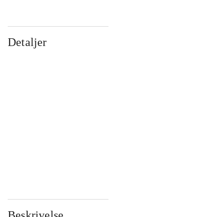
Detaljer
...
...
...
...
...
...
...
...
...
...
...
...
Beskrivelse