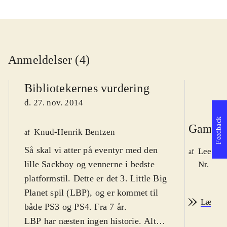
Anmeldelser (4)
Bibliotekernes vurdering
d. 27. nov. 2014
Feedback
Game r
Knud-Henrik Bentzen
af
Så skal vi atter på eventyr med den
Lee We
af
lille Sackboy og vennerne i bedste
Nr. 148
platformstil. Dette er det 3. Little Big
Planet spil (LBP), og er kommet til
Læs an
både PS3 og PS4. Fra 7 år
.
LBP har næsten ingen historie. Alt