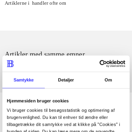
Artiklerne i
handler ofte om
Artikler med samme emner
Fra
Samtykke
Detaljer
Om
Hjemmesiden bruger cookies
Vi bruger cookies til besøgsstatistik og optimering af
brugervenlighed. Du kan til enhver tid ændre eller
Artikler
tilbagetrække dit samtykke ved at klikke på ”Cookies” i
Alle registrerede artikler fordelt på udgivelser
bunden af siden. Du kan læse mere om de anvendte