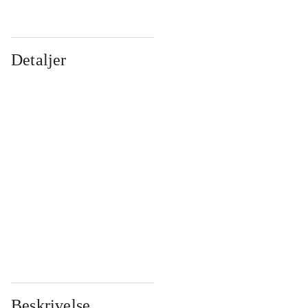
Detaljer
...
...
...
...
...
...
...
...
...
...
...
...
Beskrivelse