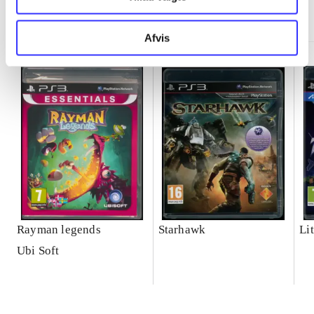
Minder om
Afvis
Rayman legends
Starhawk
Lit
Ubi Soft