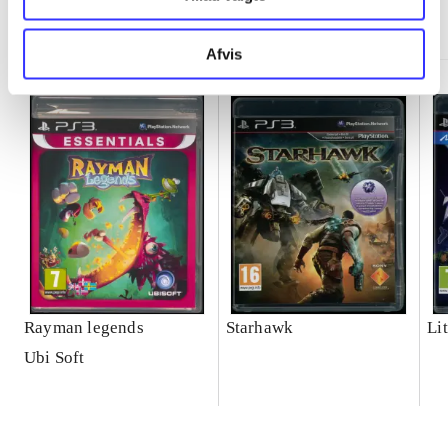
Minder om
Afvis
Rayman legends
Starhawk
Lit
Ubi Soft