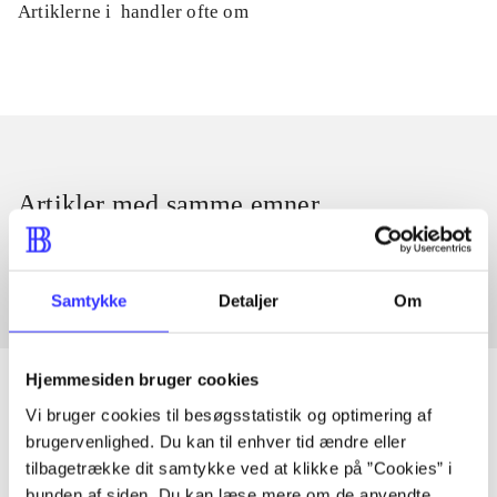
Artiklerne i
handler ofte om
Artikler med samme emner
Fra
Samtykke
Detaljer
Om
Hjemmesiden bruger cookies
Vi bruger cookies til besøgsstatistik og optimering af
brugervenlighed. Du kan til enhver tid ændre eller
Artikler
tilbagetrække dit samtykke ved at klikke på ”Cookies” i
Alle registrerede artikler fordelt på udgivelser
bunden af siden. Du kan læse mere om de anvendte