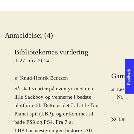
Anmeldelser (4)
Bibliotekernes vurdering
d. 27. nov. 2014
Feedback
Game r
Knud-Henrik Bentzen
af
Så skal vi atter på eventyr med den
Lee We
af
lille Sackboy og vennerne i bedste
Nr. 148
platformstil. Dette er det 3. Little Big
Planet spil (LBP), og er kommet til
Læs an
både PS3 og PS4. Fra 7 år
.
LBP har næsten ingen historie. Alt