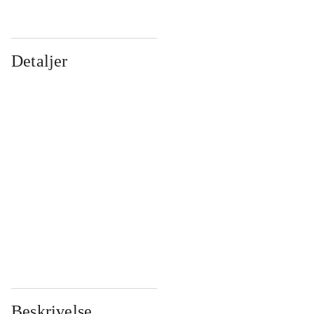
Detaljer
...
...
...
...
...
...
...
...
...
...
...
...
Beskrivelse