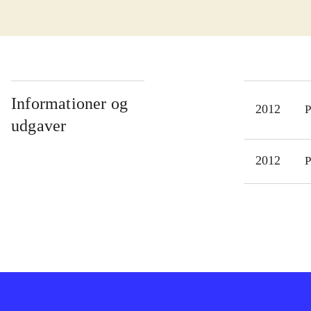
goka
hold
præm
skør
miss
Informationer og
2012
P
dron
udgaver
onli
play
2012
P
Spil
Soni
Hold
komb
goka
stor