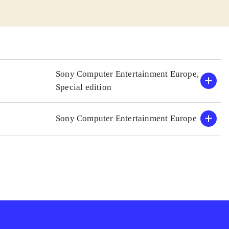
an med på et
man samle
p, og samle
n
hjælpe en
Sony Computer Entertainment Europe,
er. At spille
Special edition
kalt single
Sony Computer Entertainment Europe
 og det sjove
t et spil, der
selv kan skabe
, som både små og