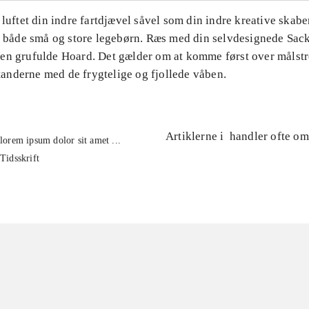
 luftet din indre fartdjævel såvel som din indre kreative skaber
or både små og store legebørn. Ræs med din selvdesignede Sac
en grufulde Hoard. Det gælder om at komme først over målst
nderne med de frygtelige og fjollede våben.
Artiklerne i
handler ofte om
lorem ipsum dolor sit amet ...
Tidsskrift