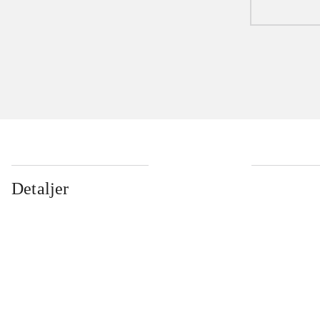
Detaljer
...
...
...
...