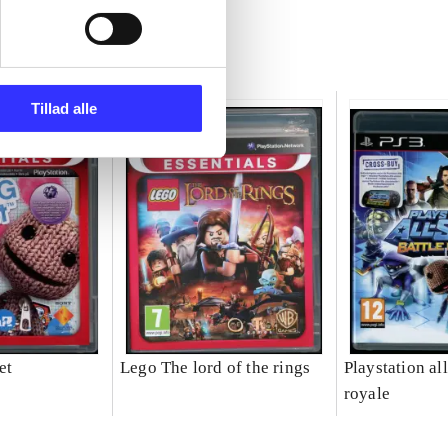
Tillad alle
et
Lego The lord of the rings
Playstation all
royale