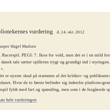
liotekernes vurdering
d. 24. okt. 2012
asper Hagel Madsen
 Racerspil. PEGI: 7. Ikon for vold, men det er i en mild for
dansk tale sætter spilleren trygt og grundigt ind i styringe
 +
.
let er nyeste skud på stammen af det kritiker- og publikumros
planet. Hvor de to første befinder sig indenfor platform-genr
rspil fyldt med fart og spænding, men som i de forgående 
med sin Sack Boy rundt i en farverig kollage verden der oser 
æs hele vurderingen
umor. En stor del af spillet går ud på, at man selv skal ska
egen Sack Boy figur og pimper sin svedige gokart. Du kan 