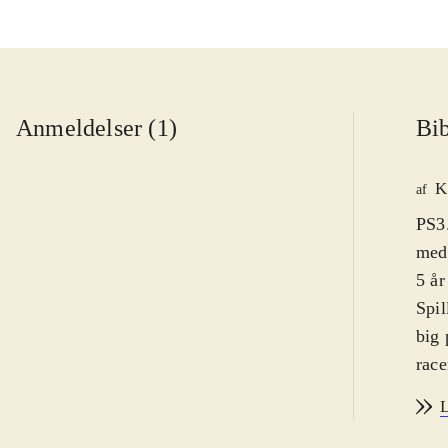
Anmeldelser (1)
Bib
K
af
PS3.
med 
5 år
Spil
big 
race
sig 
L
og h
sin 