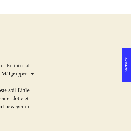
Feedback
m. En tutorial
n. Målgruppen er
te spil Little
en er dette et
spil bevæger man
af kreativitet
be. Man designer
også bygge