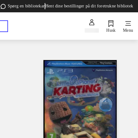
Spørg en bibliotekar
Hent dine bestillinger på dit foretrukne bibliotek
Log ind
Husk
Menu