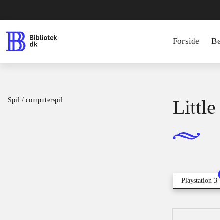
Forside
B
Spil / computerspil
Little
Playstation 3