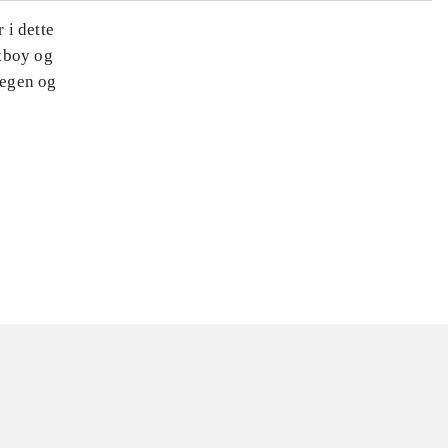
 i dette
kboy og
regen og