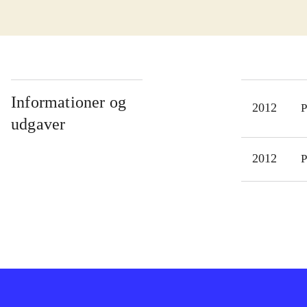
goka
hold
præm
skør
miss
Informationer og
2012
P
dron
udgaver
onli
play
2012
P
Spil
Soni
Hold
komb
goka
stor