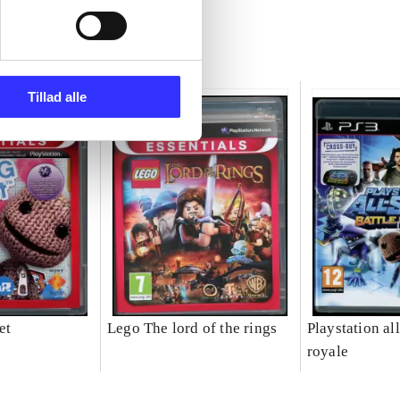
Tillad alle
et
Lego The lord of the rings
Playstation all
royale