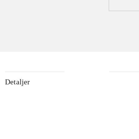
Detaljer
...
...
...
...