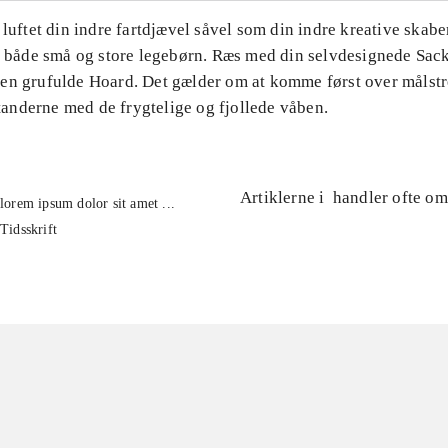
 luftet din indre fartdjævel såvel som din indre kreative skaber
or både små og store legebørn. Ræs med din selvdesignede Sac
en grufulde Hoard. Det gælder om at komme først over målst
nderne med de frygtelige og fjollede våben.
Artiklerne i
handler ofte om
lorem ipsum dolor sit amet ...
Tidsskrift