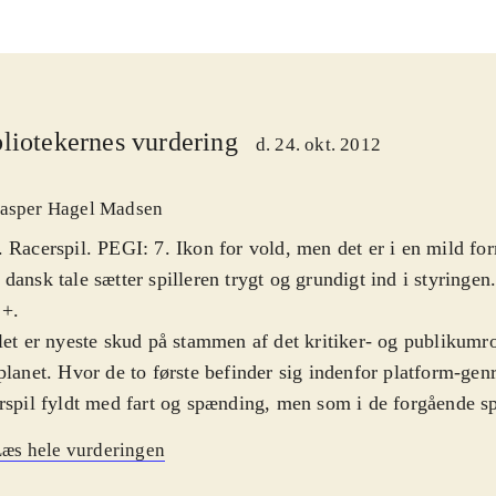
liotekernes vurdering
d. 24. okt. 2012
asper Hagel Madsen
 Racerspil. PEGI: 7. Ikon for vold, men det er i en mild for
dansk tale sætter spilleren trygt og grundigt ind i styringe
 +
.
let er nyeste skud på stammen af det kritiker- og publikumros
planet. Hvor de to første befinder sig indenfor platform-genr
rspil fyldt med fart og spænding, men som i de forgående 
med sin Sack Boy rundt i en farverig kollage verden der oser 
æs hele vurderingen
umor. En stor del af spillet går ud på, at man selv skal ska
egen Sack Boy figur og pimper sin svedige gokart. Du kan 