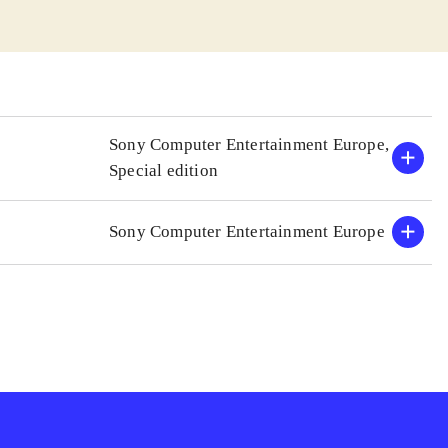
an med på et
man samle
p, og samle
n
hjælpe en
Sony Computer Entertainment Europe,
er. At spille
Special edition
kalt single
Sony Computer Entertainment Europe
 og det sjove
t et spil, der
selv kan skabe
, som både små og