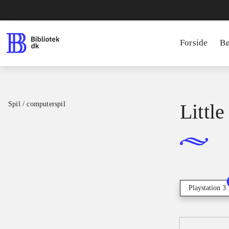
Forside
B
Spil / computerspil
Little
Playstation 3