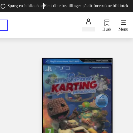
Spørg en bibliotekar
Hent dine bestillinger på dit foretrukne bibliotek
Log ind
Husk
Menu