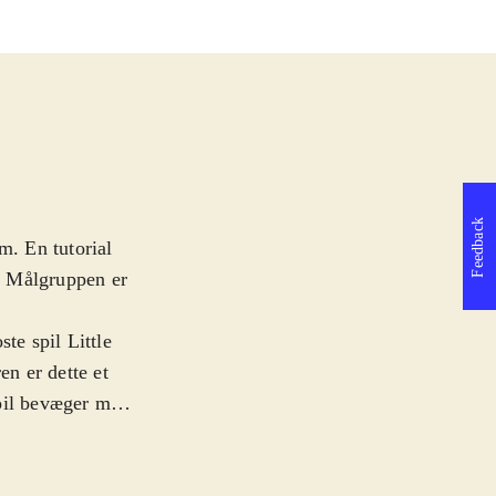
Feedback
m. En tutorial
n. Målgruppen er
te spil Little
en er dette et
spil bevæger man
af kreativitet
be. Man designer
også bygge