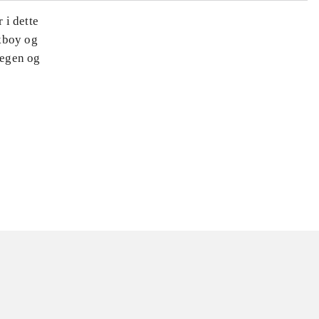
 i dette
kboy og
regen og