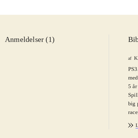
Anmeldelser (1)
Bib
K
af
PS3.
med 
5 år
Spil
big 
race
sig 
L
og h
sin 