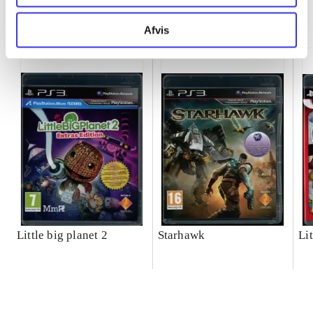
Minder om
Afvis
Little big planet 2
Starhawk
Lit