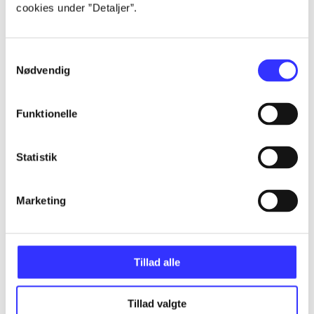
Alle registrerede artikler fordelt på udgivelser
cookies under ”Detaljer”.
...
Samtykkevalg
Nødvendig
...
Funktionelle
...
Statistik
...
Marketing
...
Tillad alle
Tillad valgte