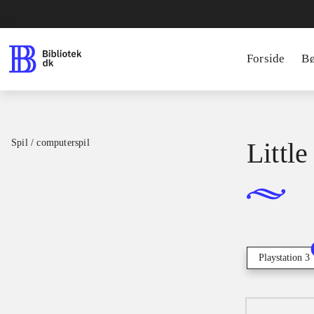
Forside
B
Spil / computerspil
Little
Playstation 3