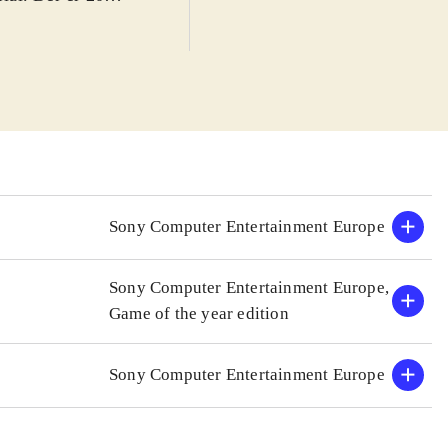
og smukke
Udviklerne har
kan man sagtens
 et nuttet tøjdyr
ringerne. Helt i
der Keen.
dende.
r gennemført,
Sony Computer Entertainment Europe
nettet. Der er
ke så nemt at
Sony Computer Entertainment Europe,
. Heldigvis har
Game of the year edition
n. Little big
inde nogen fejl.
Sony Computer Entertainment Europe
v sandkasse. For
ngelske tekster