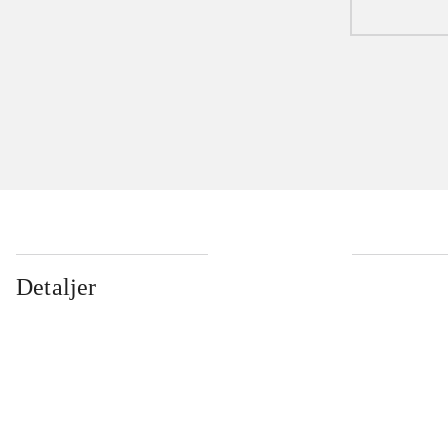
Detaljer
...
...
...
...