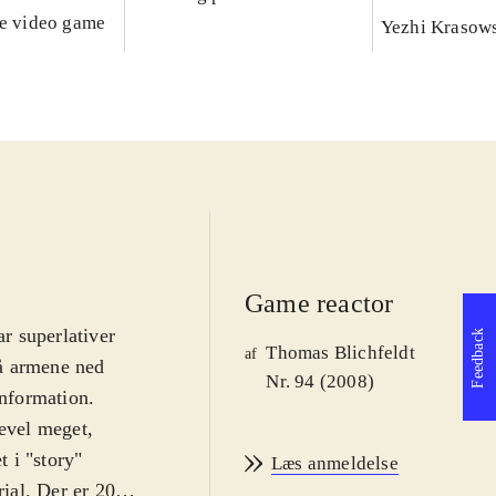
he video game
Yezhi Krasow
Game reactor
ar superlativer
Feedback
Thomas Blichfeldt
af
få armene ned
Nr. 94 (2008)
information.
gevel meget,
t i "story"
Læs anmeldelse
ial. Der er 20