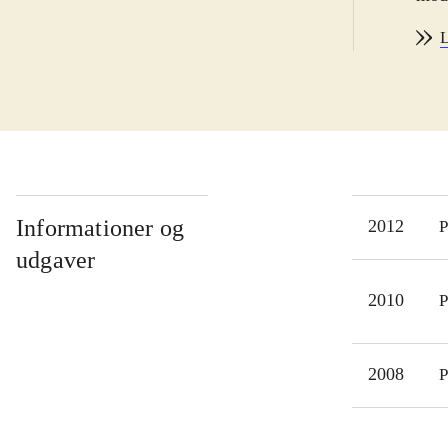
bane
L
desi
virk
have
kald
ret
Sack
Kont
Informationer og
2012
P
kan 
udgaver
mang
2010
P
lave
udgi
plan
2008
P
Det 
børn
og 