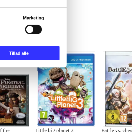
Marketing
Tillad alle
f the
Little big planet 3
Battle vs. che