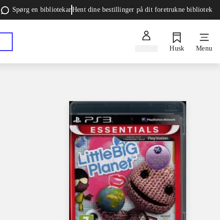
Spørg en bibliotekar
Hent dine bestillinger på dit foretrukne bibliotek
Log ind
Husk
Menu