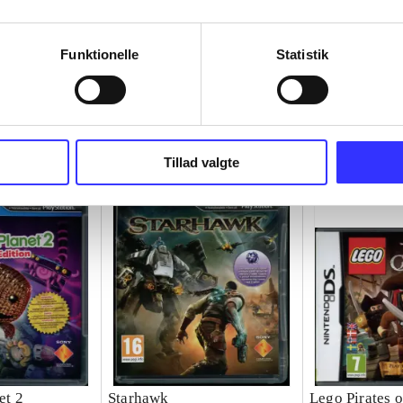
Funktionelle
Statistik
Tillad valgte
et 2
Starhawk
Lego Pirates o