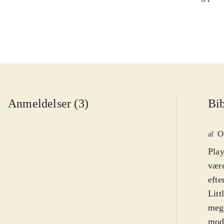
Anmeldelser (3)
Bib
O
af
Play
være
efte
Litt
mege
modu