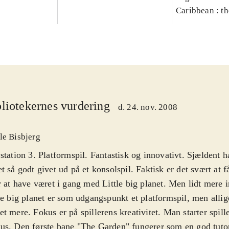
Caribbean : t
liotekernes vurdering
d. 24. nov. 2008
le Bisbjerg
station 3. Platformspil. Fantastisk og innovativt. Sjældent h
t så godt givet ud på et konsolspil. Faktisk er det svært at 
r at have været i gang med Little big planet. Men lidt mere 
le big planet er som udgangspunkt et platformspil, men alli
t mere. Fokus er på spillerens kreativitet. Man starter spille
s. Den første bane "The Garden" fungerer som en god tutor