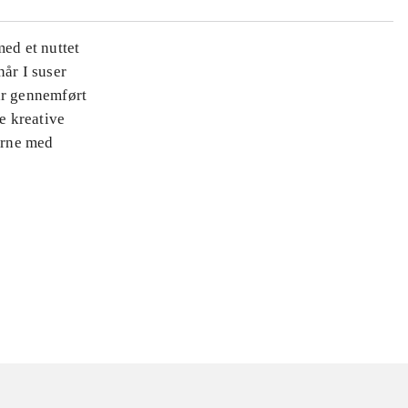
med et nuttet
når I suser
ar gennemført
e kreative
nerne med