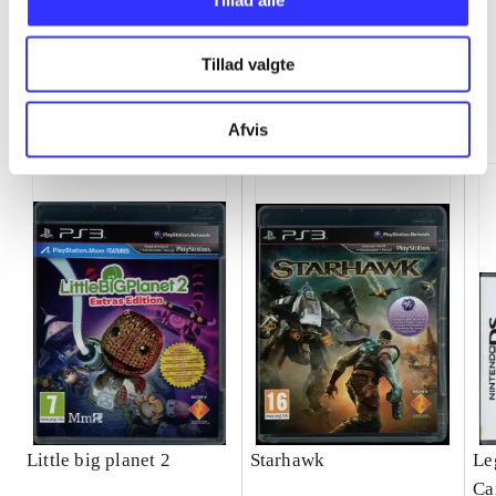
Tillad valgte
Minder om
Afvis
Little big planet 2
Starhawk
Le
Ca