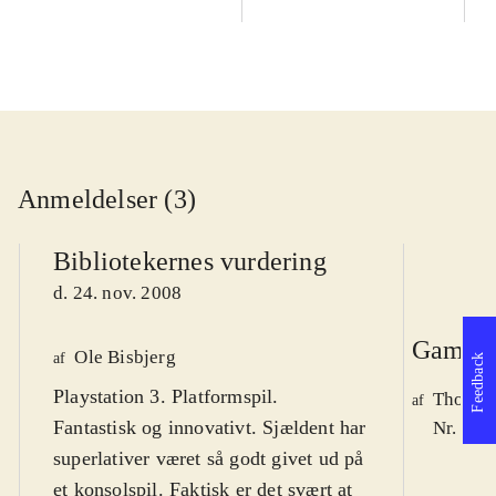
ga
Anmeldelser (3)
Bibliotekernes vurdering
d. 24. nov. 2008
Game r
Ole Bisbjerg
af
Feedback
Playstation 3. Platformspil.
Thomas 
af
Fantastisk og innovativt. Sjældent har
Nr. 94 
superlativer været så godt givet ud på
et konsolspil. Faktisk er det svært at