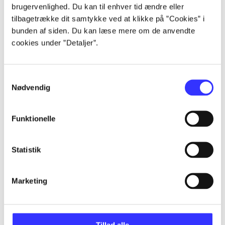
brugervenlighed. Du kan til enhver tid ændre eller
tilbagetrække dit samtykke ved at klikke på ”Cookies” i
Artikler
bunden af siden. Du kan læse mere om de anvendte
Alle registrerede artikler fordelt på udgivelser
cookies under ”Detaljer”.
...
Samtykkevalg
Nødvendig
...
Funktionelle
...
Statistik
...
Marketing
...
Tillad alle