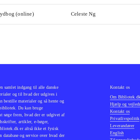
ydbog (online)
Celeste Ng
en samlet indgang til alle danske
Kontakt os
erialer og til hvad der udgives i
Om Bibliotek.d
 bestille materialer og så hente og
Hjælp og vejled
 bibliotek. Du kan bruge
Kontakt os
 at søge frem, hvad der er udgivet af
Privatlivspolitik
sskrifter, artikler, e-bøger,
Leverandører
bliotek.dk er altså ikke et fysisk
English
n database og service over hvad der