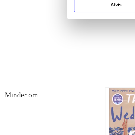
Afvis
...
...
...
Minder om