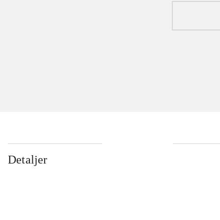
Detaljer
...
...
...
...