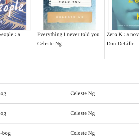
eople : a
Everything I never told you
Zero K : a nov
Celeste Ng
Don DeLillo
h
Bog
Celeste Ng
Bog
Celeste Ng
-bog
Celeste Ng