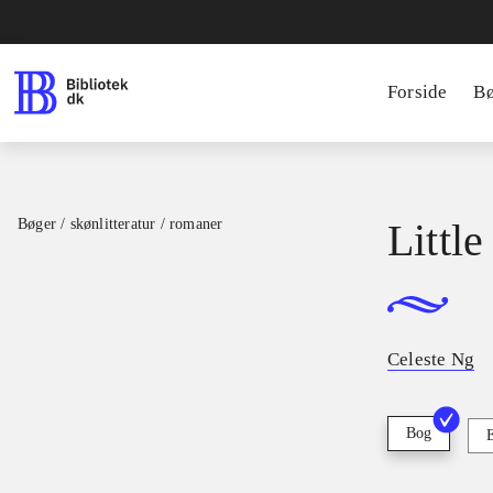
Forside
B
Bøger / skønlitteratur / romaner
Littl
Celeste Ng
Bog