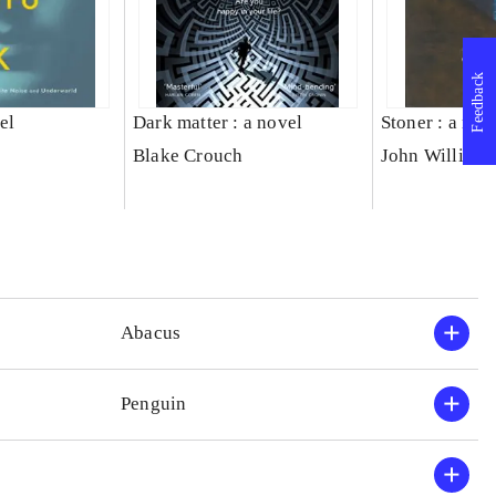
Feedback
el
Dark matter : a novel
Stoner : a nov
Blake Crouch
John Williams
Abacus
Penguin