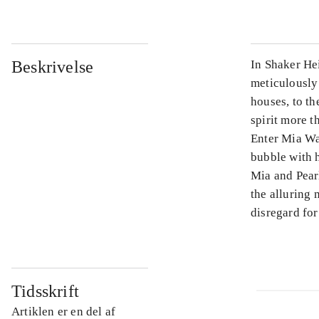
Beskrivelse
In Shaker Hei
meticulously 
houses, to th
spirit more t
Enter Mia War
bubble with 
Mia and Pear
the alluring 
disregard for
Tidsskrift
Artiklen er en del af