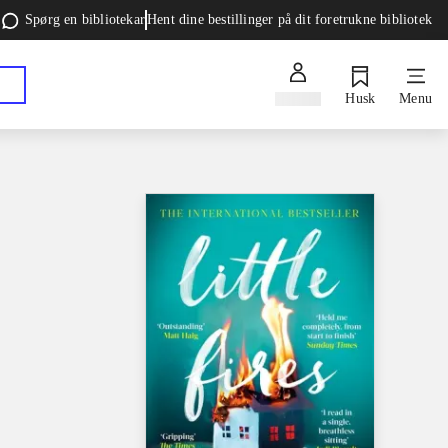
Spørg en bibliotekar
Hent dine bestillinger på dit foretrukne bibliotek
Log ind
Husk
Menu