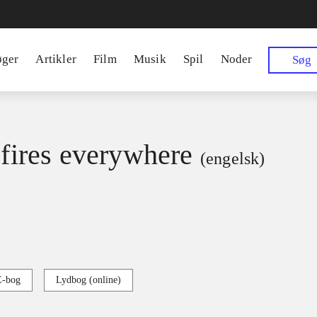
øger
Artikler
Film
Musik
Spil
Noder
Søg
e fires everywhere
(engelsk)
E-bog
Lydbog (online)