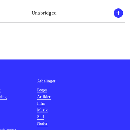
Unabridged
Afdelinger
k
Bøger
ning
Artikler
Film
Musik
Spil
Noder