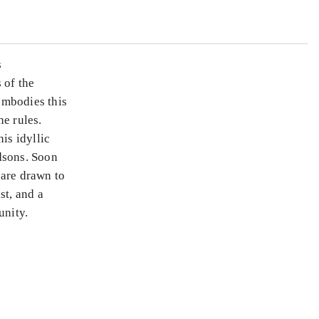
s
 of the
 embodies this
he rules.
is idyllic
dsons. Soon
 are drawn to
st, and a
unity.