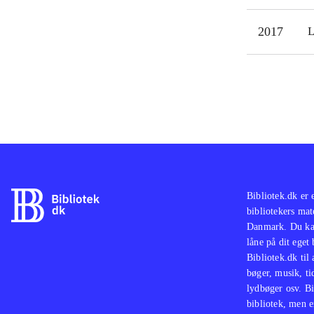
2017
L
Bibliotek.dk er 
bibliotekers mat
Danmark. Du kan
låne på dit eget
Bibliotek.dk til
bøger, musik, tid
lydbøger osv. Bi
bibliotek, men e