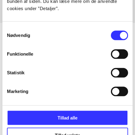
bunden af siden. Du kan læse mere om de anvendte
cookies under ”Detaljer”.
Samtykkevalg
Nødvendig
Artikler
Funktionelle
Alle registrerede artikler fordelt på udgivelser
Statistik
...
Marketing
...
...
Tillad alle