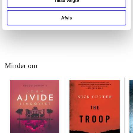
Tillad valgte
...
Afvis
...
Minder om