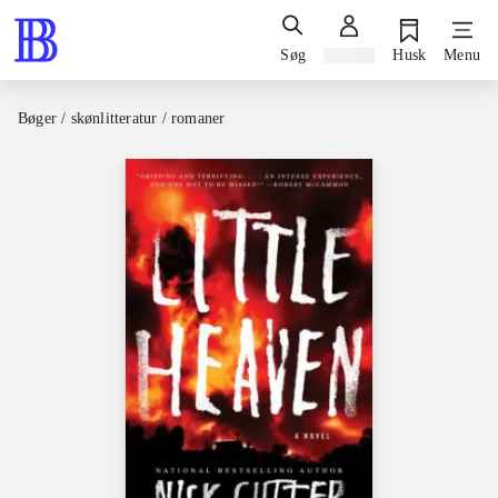
Søg
Log ind
Husk
Menu
Bøger / skønlitteratur / romaner