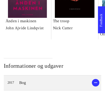
Feedback
Ånden i maskinen
The troop
I 
kr
John Ajvide Lindqvist
Nick Cutter
Ol
Informationer og udgaver
Bog
2017