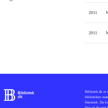
2011
M
2011
M
Bibliotek.dk er 
bibliotekers mat
Danmark. Du kan
låne på dit eget