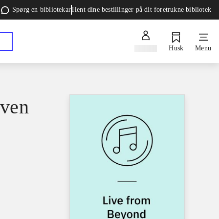
Spørg en bibliotekar
Hent dine bestillinger på dit foretrukne bibliotek
Log ind
Husk
Menu
aven