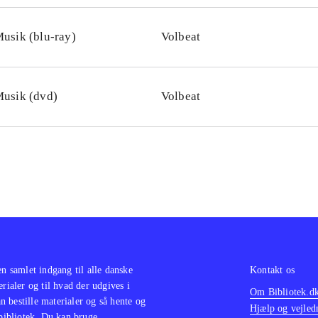
usik (blu-ray)
Volbeat
usik (dvd)
Volbeat
en samlet indgang til alle danske
Kontakt os
erialer og til hvad der udgives i
Om Bibliotek.d
 bestille materialer og så hente og
Hjælp og vejled
 bibliotek. Du kan bruge