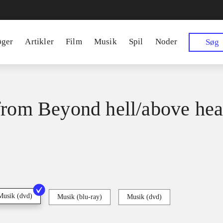
øger
Artikler
Film
Musik
Spil
Noder
Søg
from Beyond hell/above he
Musik (dvd)
Musik (blu-ray)
Musik (dvd)