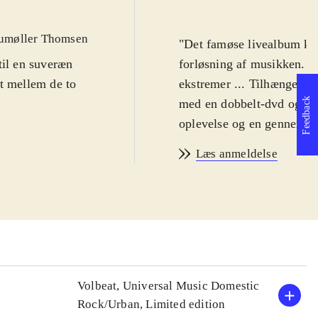
umøller Thomsen
"Det famøse livealbum kan
til en suveræn
forløsning af musikken. V
lt mellem de to
ekstremer ... Tilhængere v
Feedback
med en dobbelt-dvd og en
oplevelse og en gennemarb
Læs anmeldelse
Volbeat, Universal Music Domestic
Rock/Urban, Limited edition