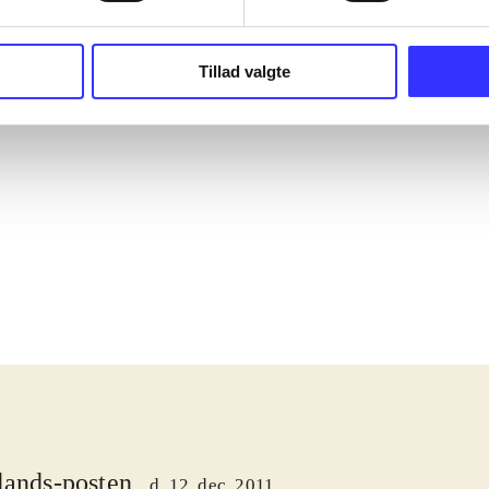
Tillad valgte
lands-posten
d. 12. dec. 2011