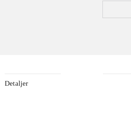
Detaljer
...
...
...
...