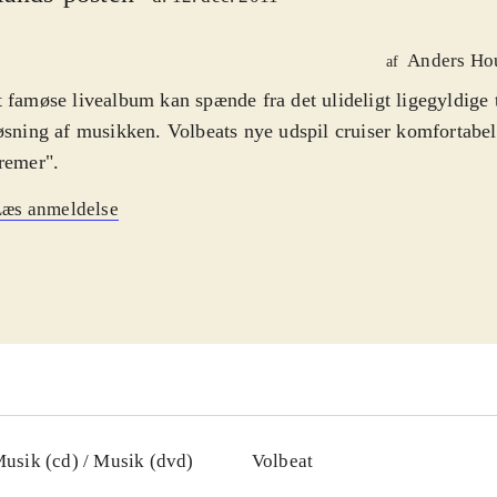
Anders Ho
af
 famøse livealbum kan spænde fra det ulideligt ligegyldige 
øsning af musikken. Volbeats nye udspil cruiser komfortabe
remer".
Læs anmeldelse
usik (cd) / Musik (dvd)
Volbeat