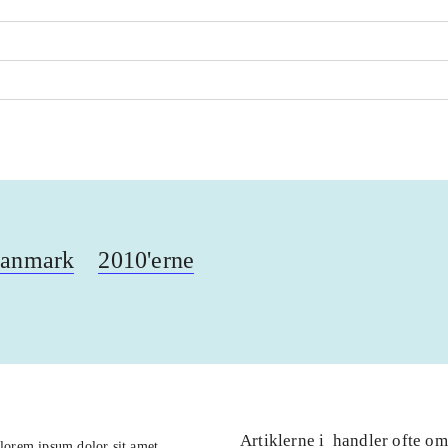
anmark
2010'erne
Artiklerne i
handler ofte om
lorem ipsum dolor sit amet ...