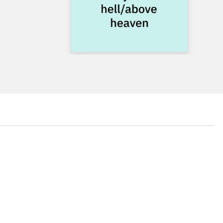
...
...