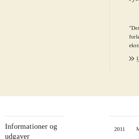
"Det
forl
ekst
Informationer og
2011
M
udgaver