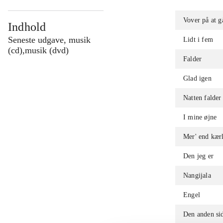
Vover på at g
Indhold
Seneste udgave, musik
Lidt i fem
(cd),musik (dvd)
Falder
Glad igen
Natten falder
I mine øjne
Mer' end kær
Den jeg er
Nangijala
Engel
Den anden si