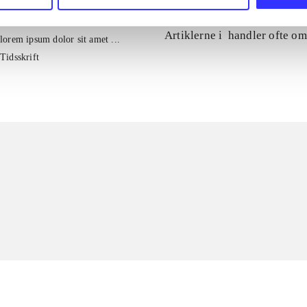
Artiklerne i
handler ofte om
lorem ipsum dolor sit amet ...
Tidsskrift