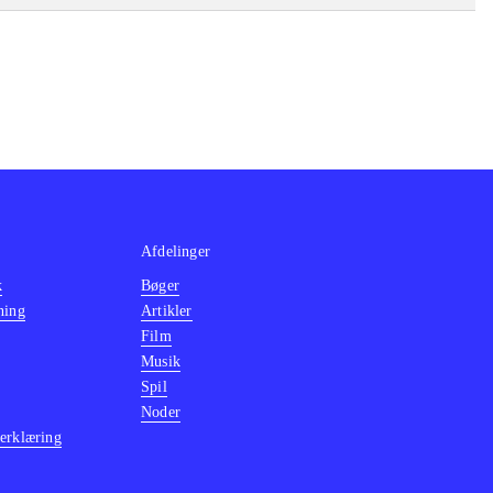
Afdelinger
k
Bøger
ning
Artikler
Film
Musik
Spil
Noder
erklæring