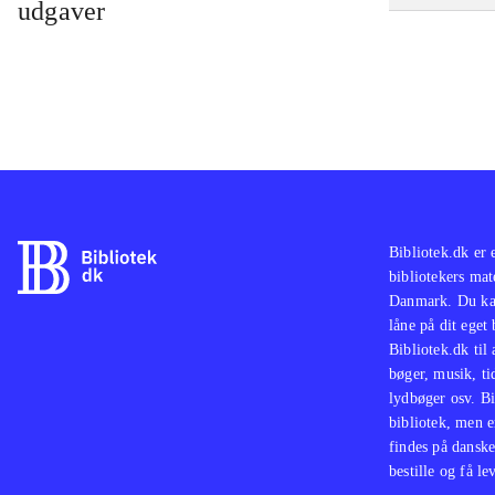
udgaver
Bibliotek.dk er 
bibliotekers mat
Danmark. Du kan
låne på dit eget
Bibliotek.dk til
bøger, musik, tid
lydbøger osv. Bi
bibliotek, men e
findes på danske
bestille og få lev