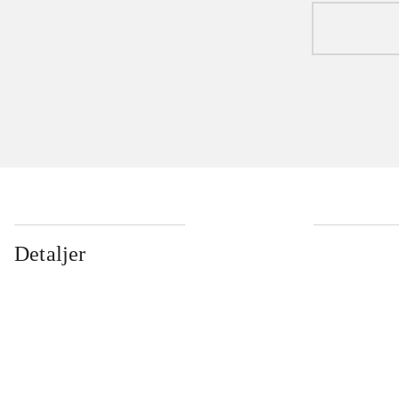
Detaljer
...
...
...
...