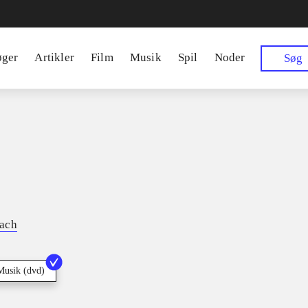
øger
Artikler
Film
Musik
Spil
Noder
Søg
ach
Musik (dvd)