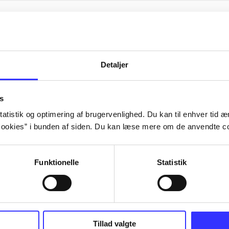
Detaljer
rne på himlen
s
atistik og optimering af brugervenlighed. Du kan til enhver tid æn
ookies” i bunden af siden. Du kan læse mere om de anvendte co
anmark
2010'erne
Funktionelle
Statistik
Tillad valgte