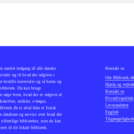
en samlet indgang til alle danske
Kontakt os
erialer og til hvad der udgives i
Om Bibliotek.d
 bestille materialer og så hente og
Hjælp og vejled
 bibliotek. Du kan bruge
Kontakt os
 at søge frem, hvad der er udgivet af
Privatlivspolitik
sskrifter, artikler, e-bøger,
Leverandører
bliotek.dk er altså ikke et fysisk
English
n database og service over hvad der
Tilgængeligheds
 offentlige biblioteker, som du kan
eret til dit lokale bibliotek.