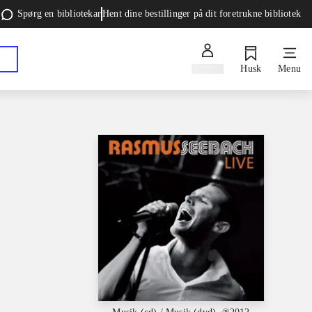
Spørg en bibliotekar
Hent dine bestillinger på dit foretrukne bibliotek
Log ind
Husk
Menu