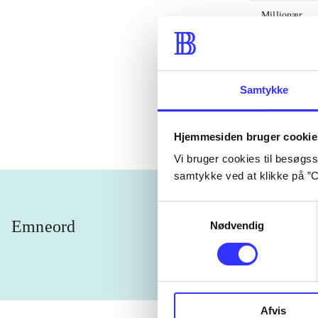
Millionær
Vi lever
Natteravn
Samtykke
Under stjerne
Hjemmesiden bruger cookie
Vi bruger cookies til besøgsst
samtykke ved at klikke på ”C
Samtykkevalg
Emneord
vokal
D
Nødvendig
Afvis