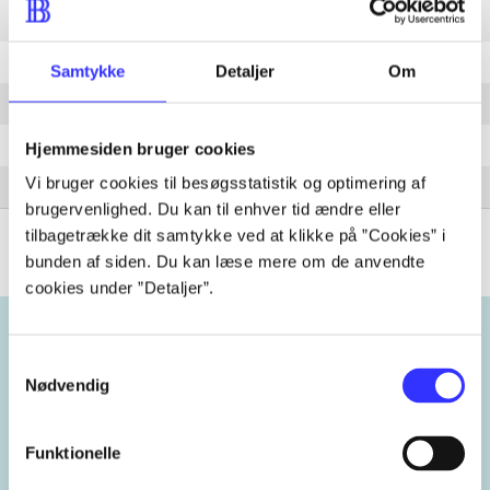
Den anden side
Millionær
Samtykke
Detaljer
Om
Vi lever
Natteravn
Hjemmesiden bruger cookies
Vi bruger cookies til besøgsstatistik og optimering af
Under stjernerne på himlen
brugervenlighed. Du kan til enhver tid ændre eller
tilbagetrække dit samtykke ved at klikke på ”Cookies” i
bunden af siden. Du kan læse mere om de anvendte
cookies under ”Detaljer”.
Samtykkevalg
Emneord
Nødvendig
vokal
Danmark
2010'erne
Funktionelle