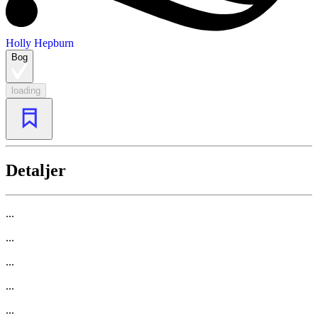
Holly Hepburn
Bog
loading
Detaljer
...
...
...
...
...