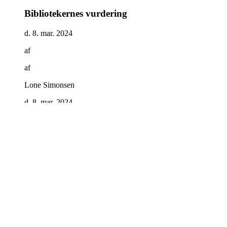
Bibliotekernes vurdering
d. 8. mar. 2024
af
af
Lone Simonsen
d. 8. mar. 2024
Den berømte fotograf Logan Silk er
udbrændt, så han trækker stikket og tager
til den lille ø Ennisfarne. Her finder han
både ro og kunstnerisk inspiration - og
måske venter kærligheden også i form af
en af de lokale øboere. For læsere af
romantiske kærlighedshistorier
.
Logan Silk er rastløs og nyder ikke
længere sit arbejde som anerkendt og
berømt fotograf. Da han oveni afslutter
forholdet til sin topmodel-kæreste, vælger