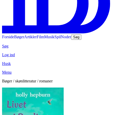
Forside
Bøger
Artikler
Film
Musik
Spil
Noder
Søg
Søg
Log ind
Husk
Menu
Bøger / skønlitteratur / romaner