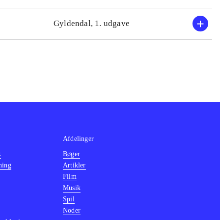
Gyldendal, 1. udgave
Afdelinger
k
Bøger
ning
Artikler
Film
Musik
Spil
Noder