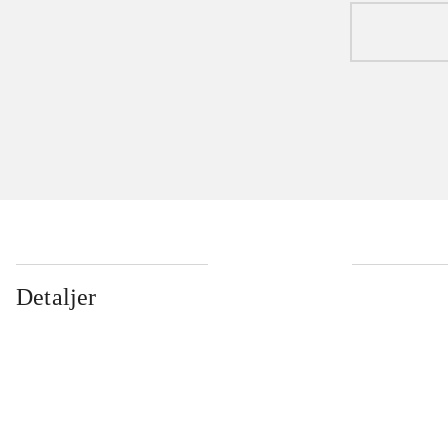
Detaljer
...
...
...
...