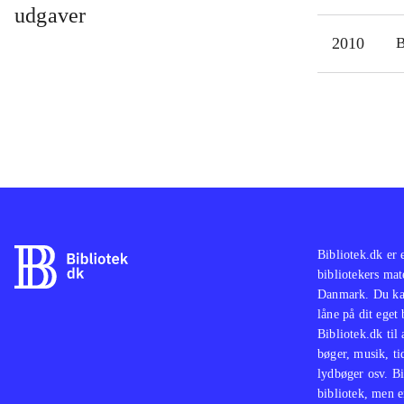
udgaver
2010
Bibliotek.dk er 
bibliotekers mat
Danmark. Du kan
låne på dit eget
Bibliotek.dk til
bøger, musik, tid
lydbøger osv. Bi
bibliotek, men e