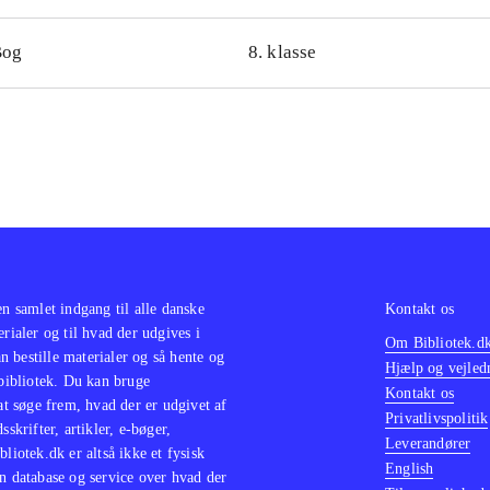
Bog
8. klasse
en samlet indgang til alle danske
Kontakt os
erialer og til hvad der udgives i
Om Bibliotek.d
 bestille materialer og så hente og
Hjælp og vejled
 bibliotek. Du kan bruge
Kontakt os
 at søge frem, hvad der er udgivet af
Privatlivspolitik
sskrifter, artikler, e-bøger,
Leverandører
bliotek.dk er altså ikke et fysisk
English
n database og service over hvad der