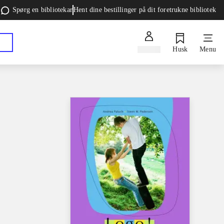
Spørg en bibliotekar
Hent dine bestillinger på dit foretrukne bibliotek
Log ind
Husk
Menu