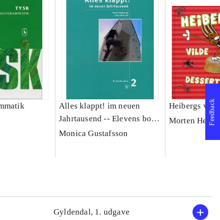
Feedback
ammatik
Alles klappt! im neuen
Heibergs vilde
Jahrtausend -- Elevens bog.
Morten Heibe
Bind 2
Monica Gustafsson
Gyldendal, 1. udgave