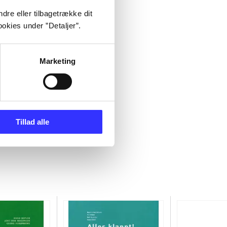
dre eller tilbagetrække dit
okies under ”Detaljer”.
Marketing
Tillad alle