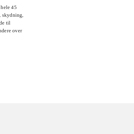
 hele 45
g, skydning,
e til
ndere over