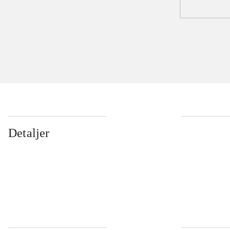
Detaljer
...
...
...
...