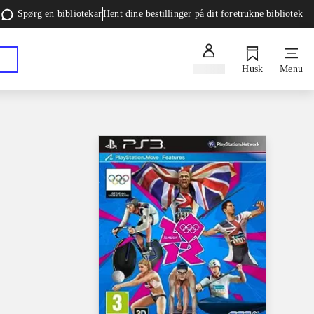
Spørg en bibliotekar
Hent dine bestillinger på dit foretrukne bibliotek
Log ind
Husk
Menu