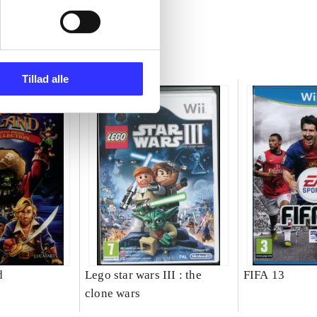
Tillad alle
d
Lego star wars III : the
FIFA 13
clone wars