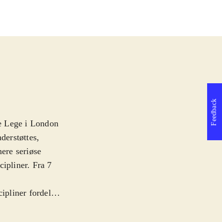
Feedback
e Lege i London
derstøttes,
mere seriøse
ipliner. Fra 7
pliner fordelt
roning, beach
 Danmark og