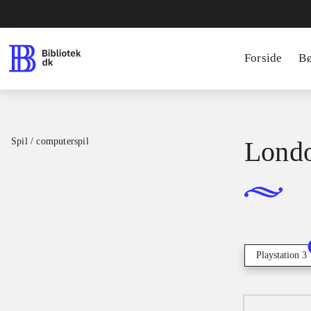
Forside
B
Spil / computerspil
Lond
Playstation 3