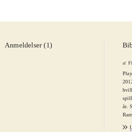
Anmeldelser (1)
Bib
F
af
Play
2012
hvil
spil
år. 
Ramm
på 1
L
vol