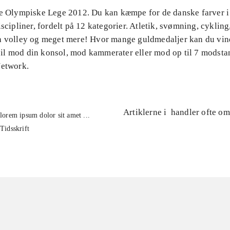
De Olympiske Lege 2012. Du kan kæmpe for de danske farver i
iscipliner, fordelt på 12 kategorier. Atletik, svømning, cyklin
h volley og meget mere! Hvor mange guldmedaljer kan du vind
l mod din konsol, mod kammerater eller mod op til 7 modsta
Network.
Artiklerne i
handler ofte om
lorem ipsum dolor sit amet ...
Tidsskrift