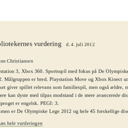
liotekernes vurdering
d. 4. juli 2012
inn Christiansen
station 3, Xbox 360. Sportsspil med fokus på De Olympisk
. Målgruppen er bred. Playstation Move og Xbox Kinect un
ket giver spillet relevans som familiespil, men også ældre, 
lere kan dyste med tilpas modstand i de mere avancerede disc
Sproget er engelsk. PEGI: 3
.
en er De Olympiske Lege 2012 og hele 45 forskellige disci
2 kategorier er med. Atletik, svømning, cykling, skydning, 
æs hele vurderingen
ley og meget mere! Et imponerende omfang. Du kan vælge